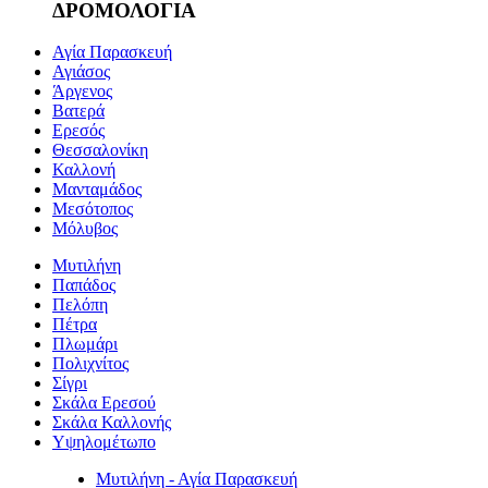
ΔΡΟΜΟΛΟΓΙΑ
Αγία Παρασκευή
Αγιάσος
Άργενος
Βατερά
Ερεσός
Θεσσαλονίκη
Καλλονή
Μανταμάδος
Μεσότοπος
Μόλυβος
Μυτιλήνη
Παπάδος
Πελόπη
Πέτρα
Πλωμάρι
Πολιχνίτος
Σίγρι
Σκάλα Ερεσού
Σκάλα Καλλονής
Υψηλομέτωπο
Μυτιλήνη - Αγία Παρασκευή