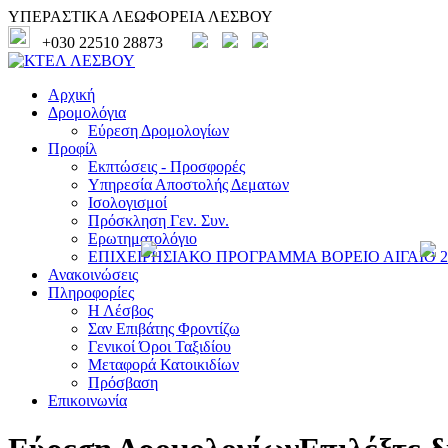
ΥΠΕΡΑΣΤΙΚΑ ΛΕΩΦΟΡΕΙΑ ΛΕΣΒΟΥ
+030 22510 28873
Αρχική
Δρομολόγια
Εύρεση Δρομολογίων
Προφίλ
Εκπτώσεις - Προσφορές
Υπηρεσία Αποστολής Δεματων
Ισολογισμοί
Πρόσκληση Γεν. Συν.
Ερωτηματολόγιο
ΕΠΙΧΕΙΡΗΣΙΑΚΟ ΠΡΟΓΡΑΜΜΑ ΒΟΡΕΙΟ ΑΙΓΑΙΟ 20
Ανακοινώσεις
Πληροφορίες
Η Λέσβος
Σαν Επιβάτης Φροντίζω
Γενικοί Όροι Ταξιδίου
Μεταφορά Κατοικιδίων
Πρόσβαση
Επικοινωνία