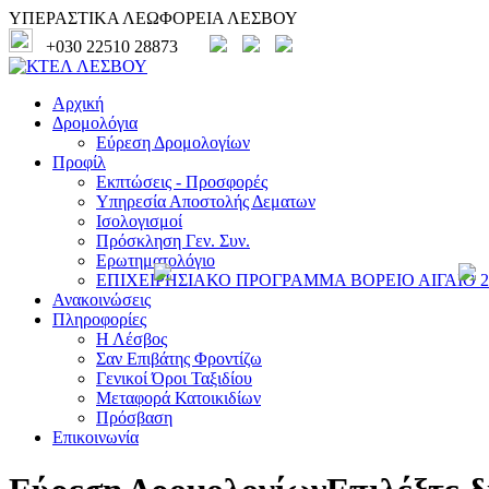
ΥΠΕΡΑΣΤΙΚΑ ΛΕΩΦΟΡΕΙΑ ΛΕΣΒΟΥ
+030 22510 28873
Αρχική
Δρομολόγια
Εύρεση Δρομολογίων
Προφίλ
Εκπτώσεις - Προσφορές
Υπηρεσία Αποστολής Δεματων
Ισολογισμοί
Πρόσκληση Γεν. Συν.
Ερωτηματολόγιο
ΕΠΙΧΕΙΡΗΣΙΑΚΟ ΠΡΟΓΡΑΜΜΑ ΒΟΡΕΙΟ ΑΙΓΑΙΟ 20
Ανακοινώσεις
Πληροφορίες
Η Λέσβος
Σαν Επιβάτης Φροντίζω
Γενικοί Όροι Ταξιδίου
Μεταφορά Κατοικιδίων
Πρόσβαση
Επικοινωνία