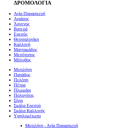
ΔΡΟΜΟΛΟΓΙΑ
Αγία Παρασκευή
Αγιάσος
Άργενος
Βατερά
Ερεσός
Θεσσαλονίκη
Καλλονή
Μανταμάδος
Μεσότοπος
Μόλυβος
Μυτιλήνη
Παπάδος
Πελόπη
Πέτρα
Πλωμάρι
Πολιχνίτος
Σίγρι
Σκάλα Ερεσού
Σκάλα Καλλονής
Υψηλομέτωπο
Μυτιλήνη - Αγία Παρασκευή