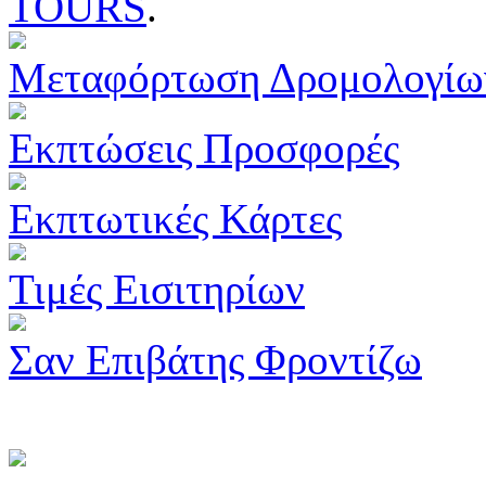
TOURS
.
Μεταφόρτωση Δρομολογίω
Εκπτώσεις Προσφορές
Εκπτωτικές Κάρτες
Τιμές Εισιτηρίων
Σαν Επιβάτης Φροντίζω