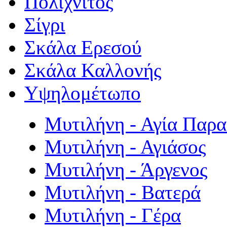
Πολιχνίτος
Σίγρι
Σκάλα Ερεσού
Σκάλα Καλλονής
Υψηλομέτωπο
Μυτιλήνη - Αγία Παρ
Μυτιλήνη - Αγιάσος
Μυτιλήνη - Άργενος
Μυτιλήνη - Βατερά
Μυτιλήνη - Γέρα