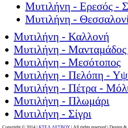
Μυτιλήνη - Ερεσός - 
Μυτιλήνη - Θεσσαλον
Μυτιλήνη - Καλλονή
Μυτιλήνη - Μανταμάδος 
Μυτιλήνη - Μεσότοπος
Μυτιλήνη - Πελόπη - Υ
Μυτιλήνη - Πέτρα - Μόλ
Μυτιλήνη - Πλωμάρι
Μυτιλήνη - Σίγρι
Copyright © 2014 |
ΚΤΕΛ ΛΕΣΒΟΥ
| All rights reserved | Design
& 