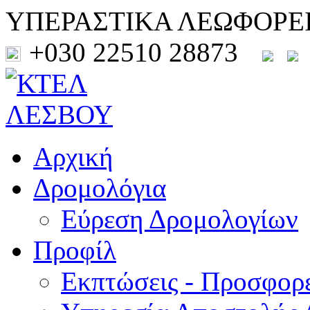
ΥΠΕΡΑΣΤΙΚΑ ΛΕΩΦΟΡΕ
+030 22510 28873
Αρχική
Δρομολόγια
Εύρεση Δρομολογίων
Προφίλ
Εκπτώσεις - Προσφορ