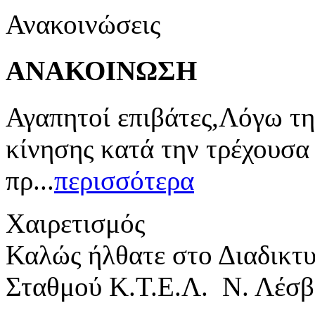
Ανακοινώσεις
ΑΝΑΚΟΙΝΩΣΗ
Αγαπητοί επιβάτες,Λόγω τη
κίνησης κατά την τρέχουσα
πρ...
περισσότερα
Χαιρετισμός
Καλώς ήλθατε στο Διαδικτ
Σταθμού Κ.Τ.Ε.Λ. Ν. Λέσβ