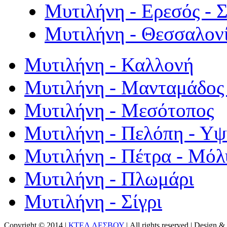
Μυτιλήνη - Ερεσός - 
Μυτιλήνη - Θεσσαλον
Μυτιλήνη - Καλλονή
Μυτιλήνη - Μανταμάδος 
Μυτιλήνη - Μεσότοπος
Μυτιλήνη - Πελόπη - Υ
Μυτιλήνη - Πέτρα - Μόλ
Μυτιλήνη - Πλωμάρι
Μυτιλήνη - Σίγρι
Copyright © 2014 |
ΚΤΕΛ ΛΕΣΒΟΥ
| All rights reserved | Design
& 