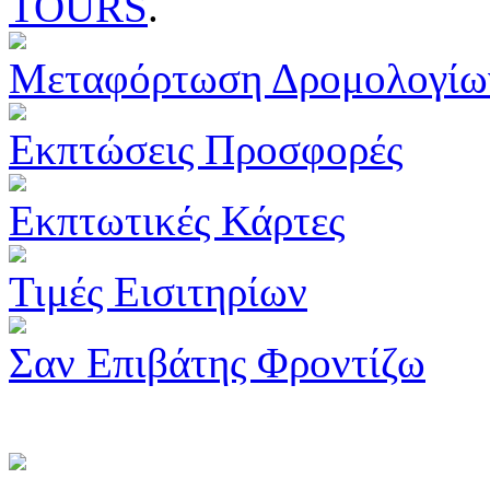
TOURS
.
Μεταφόρτωση Δρομολογίω
Εκπτώσεις Προσφορές
Εκπτωτικές Κάρτες
Τιμές Εισιτηρίων
Σαν Επιβάτης Φροντίζω