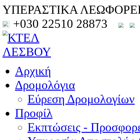
ΥΠΕΡΑΣΤΙΚΑ ΛΕΩΦΟΡΕ
+030 22510 28873
Αρχική
Δρομολόγια
Εύρεση Δρομολογίων
Προφίλ
Εκπτώσεις - Προσφορ