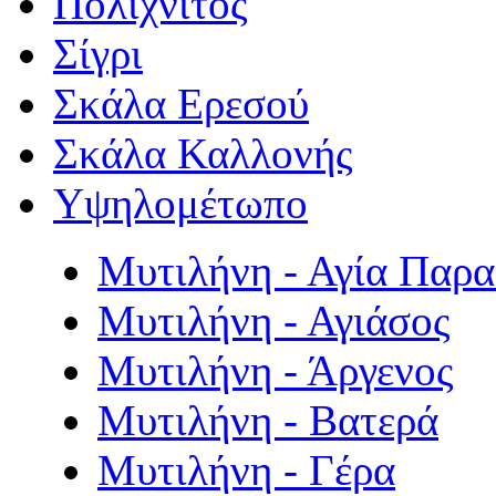
Πολιχνίτος
Σίγρι
Σκάλα Ερεσού
Σκάλα Καλλονής
Υψηλομέτωπο
Μυτιλήνη - Αγία Παρ
Μυτιλήνη - Αγιάσος
Μυτιλήνη - Άργενος
Μυτιλήνη - Βατερά
Μυτιλήνη - Γέρα