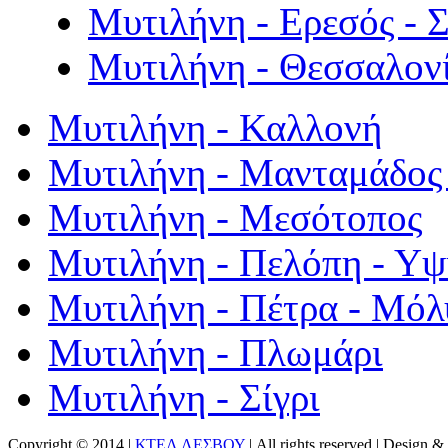
Μυτιλήνη - Ερεσός - 
Μυτιλήνη - Θεσσαλον
Μυτιλήνη - Καλλονή
Μυτιλήνη - Μανταμάδος 
Μυτιλήνη - Μεσότοπος
Μυτιλήνη - Πελόπη - Υ
Μυτιλήνη - Πέτρα - Μόλ
Μυτιλήνη - Πλωμάρι
Μυτιλήνη - Σίγρι
Copyright © 2014 |
ΚΤΕΛ ΛΕΣΒΟΥ
| All rights reserved | Design
& 