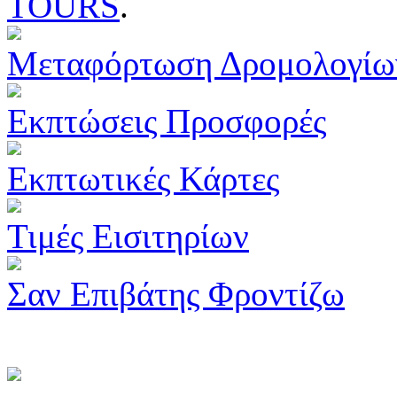
TOURS
.
Μεταφόρτωση Δρομολογίω
Εκπτώσεις Προσφορές
Εκπτωτικές Κάρτες
Τιμές Εισιτηρίων
Σαν Επιβάτης Φροντίζω