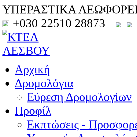
ΥΠΕΡΑΣΤΙΚΑ ΛΕΩΦΟΡΕ
+030 22510 28873
Αρχική
Δρομολόγια
Εύρεση Δρομολογίων
Προφίλ
Εκπτώσεις - Προσφορ