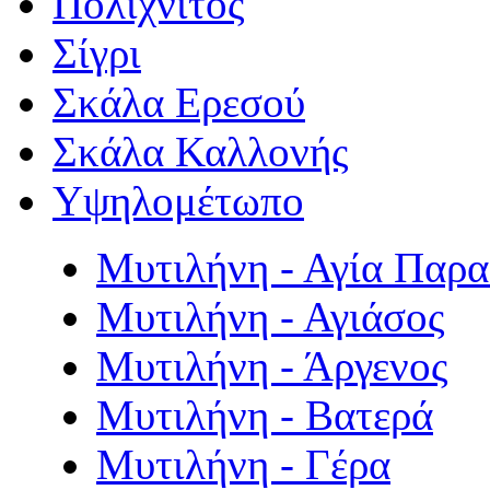
Πολιχνίτος
Σίγρι
Σκάλα Ερεσού
Σκάλα Καλλονής
Υψηλομέτωπο
Μυτιλήνη - Αγία Παρ
Μυτιλήνη - Αγιάσος
Μυτιλήνη - Άργενος
Μυτιλήνη - Βατερά
Μυτιλήνη - Γέρα