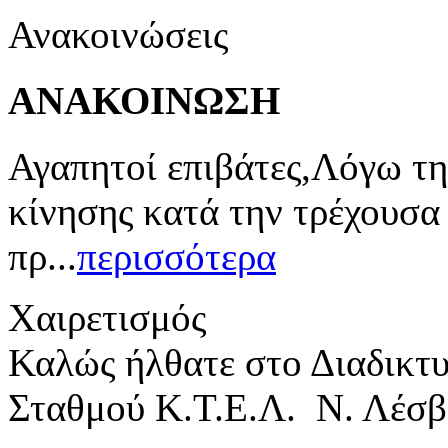
Ανακοινώσεις
ΑΝΑΚΟΙΝΩΣΗ
Αγαπητοί επιβάτες,Λόγω τη
κίνησης κατά την τρέχουσα
πρ...
περισσότερα
Χαιρετισμός
Καλώς ήλθατε στο Διαδικτ
Σταθμού Κ.Τ.Ε.Λ. Ν. Λέσβ