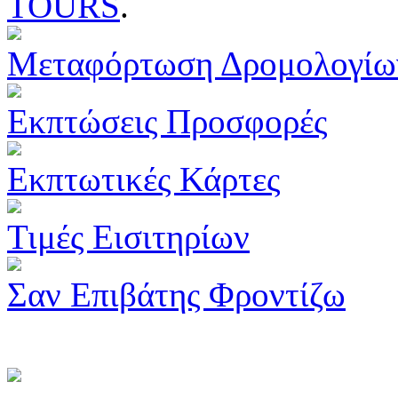
TOURS
.
Μεταφόρτωση Δρομολογίω
Εκπτώσεις Προσφορές
Εκπτωτικές Κάρτες
Τιμές Εισιτηρίων
Σαν Επιβάτης Φροντίζω