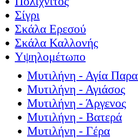
Πολιχνίτος
Σίγρι
Σκάλα Ερεσού
Σκάλα Καλλονής
Υψηλομέτωπο
Μυτιλήνη - Αγία Παρ
Μυτιλήνη - Αγιάσος
Μυτιλήνη - Άργενος
Μυτιλήνη - Βατερά
Μυτιλήνη - Γέρα