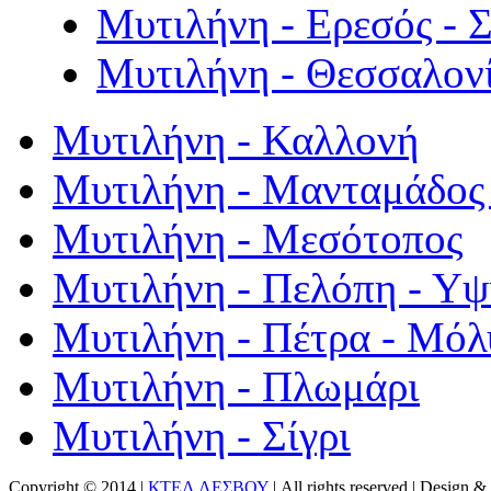
Μυτιλήνη - Ερεσός - 
Μυτιλήνη - Θεσσαλον
Μυτιλήνη - Καλλονή
Μυτιλήνη - Μανταμάδος 
Μυτιλήνη - Μεσότοπος
Μυτιλήνη - Πελόπη - Υ
Μυτιλήνη - Πέτρα - Μόλ
Μυτιλήνη - Πλωμάρι
Μυτιλήνη - Σίγρι
Copyright © 2014 |
ΚΤΕΛ ΛΕΣΒΟΥ
| All rights reserved | Design
& 