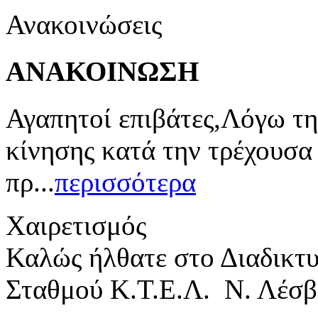
Ανακοινώσεις
ΑΝΑΚΟΙΝΩΣΗ
Αγαπητοί επιβάτες,Λόγω τη
κίνησης κατά την τρέχουσα
πρ...
περισσότερα
Χαιρετισμός
Καλώς ήλθατε στο Διαδικτ
Σταθμού Κ.Τ.Ε.Λ. Ν. Λέσβ