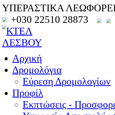
ΥΠΕΡΑΣΤΙΚΑ ΛΕΩΦΟΡΕ
+030 22510 28873
Αρχική
Δρομολόγια
Εύρεση Δρομολογίων
Προφίλ
Εκπτώσεις - Προσφορ