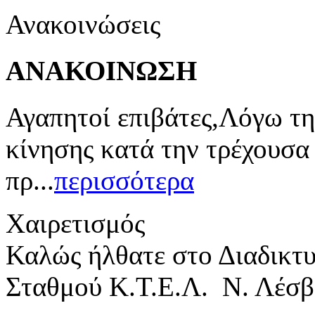
Ανακοινώσεις
ΑΝΑΚΟΙΝΩΣΗ
Αγαπητοί επιβάτες,Λόγω τη
κίνησης κατά την τρέχουσα
πρ...
περισσότερα
Χαιρετισμός
Καλώς ήλθατε στο Διαδικτ
Σταθμού Κ.Τ.Ε.Λ. Ν. Λέσβ