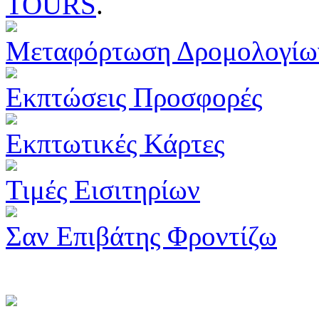
TOURS
.
Μεταφόρτωση Δρομολογίω
Εκπτώσεις Προσφορές
Εκπτωτικές Κάρτες
Τιμές Εισιτηρίων
Σαν Επιβάτης Φροντίζω