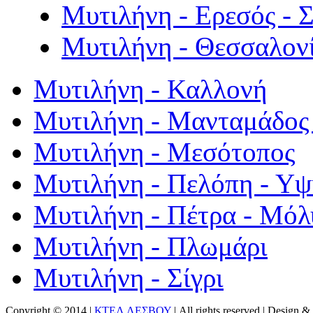
Μυτιλήνη - Ερεσός - 
Μυτιλήνη - Θεσσαλον
Μυτιλήνη - Καλλονή
Μυτιλήνη - Μανταμάδος 
Μυτιλήνη - Μεσότοπος
Μυτιλήνη - Πελόπη - Υ
Μυτιλήνη - Πέτρα - Μόλ
Μυτιλήνη - Πλωμάρι
Μυτιλήνη - Σίγρι
Copyright © 2014 |
ΚΤΕΛ ΛΕΣΒΟΥ
| All rights reserved | Design
& 