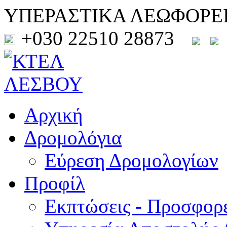
ΥΠΕΡΑΣΤΙΚΑ ΛΕΩΦΟΡΕ
+030 22510 28873
Αρχική
Δρομολόγια
Εύρεση Δρομολογίων
Προφίλ
Εκπτώσεις - Προσφορ