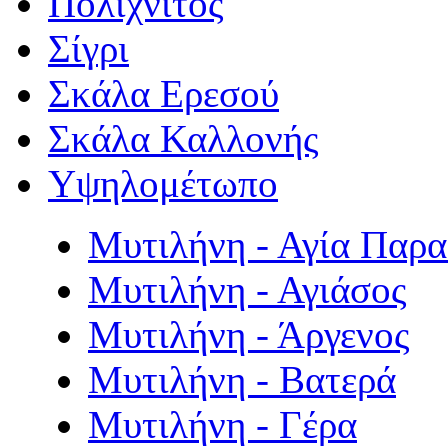
Πολιχνίτος
Σίγρι
Σκάλα Ερεσού
Σκάλα Καλλονής
Υψηλομέτωπο
Μυτιλήνη - Αγία Παρ
Μυτιλήνη - Αγιάσος
Μυτιλήνη - Άργενος
Μυτιλήνη - Βατερά
Μυτιλήνη - Γέρα