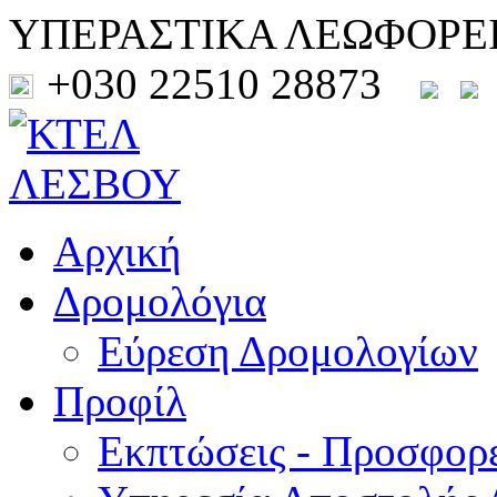
ΥΠΕΡΑΣΤΙΚΑ ΛΕΩΦΟΡΕ
+030 22510 28873
Αρχική
Δρομολόγια
Εύρεση Δρομολογίων
Προφίλ
Εκπτώσεις - Προσφορ