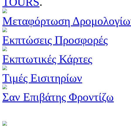
TOURS
.
Μεταφόρτωση Δρομολογίω
Εκπτώσεις Προσφορές
Εκπτωτικές Κάρτες
Τιμές Εισιτηρίων
Σαν Επιβάτης Φροντίζω