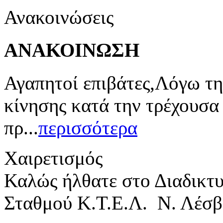
Ανακοινώσεις
ΑΝΑΚΟΙΝΩΣΗ
Αγαπητοί επιβάτες,Λόγω τη
κίνησης κατά την τρέχουσα
πρ...
περισσότερα
Χαιρετισμός
Καλώς ήλθατε στο Διαδικτ
Σταθμού Κ.Τ.Ε.Λ. Ν. Λέσβ