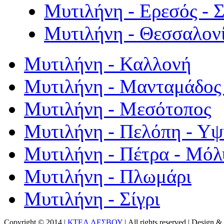
Μυτιλήνη - Ερεσός - 
Μυτιλήνη - Θεσσαλον
Μυτιλήνη - Καλλονή
Μυτιλήνη - Μανταμάδος 
Μυτιλήνη - Μεσότοπος
Μυτιλήνη - Πελόπη - Υ
Μυτιλήνη - Πέτρα - Μόλ
Μυτιλήνη - Πλωμάρι
Μυτιλήνη - Σίγρι
Copyright © 2014 |
ΚΤΕΛ ΛΕΣΒΟΥ
| All rights reserved | Design
& 