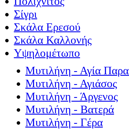
Πολιχνίτος
Σίγρι
Σκάλα Ερεσού
Σκάλα Καλλονής
Υψηλομέτωπο
Μυτιλήνη - Αγία Παρ
Μυτιλήνη - Αγιάσος
Μυτιλήνη - Άργενος
Μυτιλήνη - Βατερά
Μυτιλήνη - Γέρα