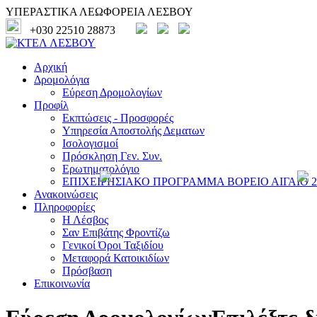
ΥΠΕΡΑΣΤΙΚΑ ΛΕΩΦΟΡΕΙΑ ΛΕΣΒΟΥ
+030 22510 28873
Αρχική
Δρομολόγια
Εύρεση Δρομολογίων
Προφίλ
Εκπτώσεις - Προσφορές
Υπηρεσία Αποστολής Δεματων
Ισολογισμοί
Πρόσκληση Γεν. Συν.
Ερωτηματολόγιο
ΕΠΙΧΕΙΡΗΣΙΑΚΟ ΠΡΟΓΡΑΜΜΑ ΒΟΡΕΙΟ ΑΙΓΑΙΟ 20
Ανακοινώσεις
Πληροφορίες
Η Λέσβος
Σαν Επιβάτης Φροντίζω
Γενικοί Όροι Ταξιδίου
Μεταφορά Κατοικιδίων
Πρόσβαση
Επικοινωνία