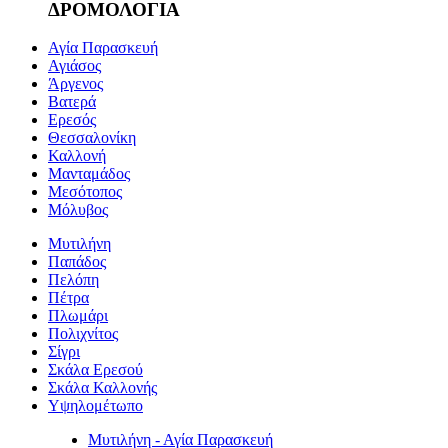
ΔΡΟΜΟΛΟΓΙΑ
Αγία Παρασκευή
Αγιάσος
Άργενος
Βατερά
Ερεσός
Θεσσαλονίκη
Καλλονή
Μανταμάδος
Μεσότοπος
Μόλυβος
Μυτιλήνη
Παπάδος
Πελόπη
Πέτρα
Πλωμάρι
Πολιχνίτος
Σίγρι
Σκάλα Ερεσού
Σκάλα Καλλονής
Υψηλομέτωπο
Μυτιλήνη - Αγία Παρασκευή