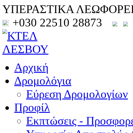
ΥΠΕΡΑΣΤΙΚΑ ΛΕΩΦΟΡΕ
+030 22510 28873
Αρχική
Δρομολόγια
Εύρεση Δρομολογίων
Προφίλ
Εκπτώσεις - Προσφορ