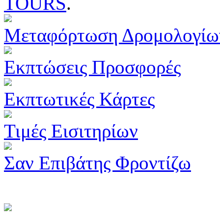
TOURS
.
Μεταφόρτωση Δρομολογίω
Εκπτώσεις Προσφορές
Εκπτωτικές Κάρτες
Τιμές Εισιτηρίων
Σαν Επιβάτης Φροντίζω