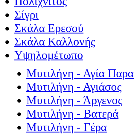
Πολιχνίτος
Σίγρι
Σκάλα Ερεσού
Σκάλα Καλλονής
Υψηλομέτωπο
Μυτιλήνη - Αγία Παρ
Μυτιλήνη - Αγιάσος
Μυτιλήνη - Άργενος
Μυτιλήνη - Βατερά
Μυτιλήνη - Γέρα