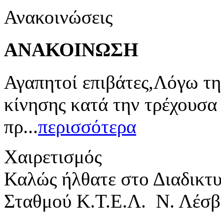
Ανακοινώσεις
ΑΝΑΚΟΙΝΩΣΗ
Αγαπητοί επιβάτες,Λόγω τη
κίνησης κατά την τρέχουσα
πρ...
περισσότερα
Χαιρετισμός
Καλώς ήλθατε στο Διαδικτ
Σταθμού Κ.Τ.Ε.Λ. Ν. Λέσβ