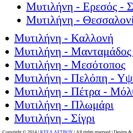
Μυτιλήνη - Ερεσός - 
Μυτιλήνη - Θεσσαλον
Μυτιλήνη - Καλλονή
Μυτιλήνη - Μανταμάδος 
Μυτιλήνη - Μεσότοπος
Μυτιλήνη - Πελόπη - Υ
Μυτιλήνη - Πέτρα - Μόλ
Μυτιλήνη - Πλωμάρι
Μυτιλήνη - Σίγρι
Copyright © 2014 |
ΚΤΕΛ ΛΕΣΒΟΥ
| All rights reserved | Design
& 