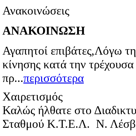
Ανακοινώσεις
ΑΝΑΚΟΙΝΩΣΗ
Αγαπητοί επιβάτες,Λόγω τη
κίνησης κατά την τρέχουσα
πρ...
περισσότερα
Χαιρετισμός
Καλώς ήλθατε στο Διαδικτ
Σταθμού Κ.Τ.Ε.Λ. Ν. Λέσβ