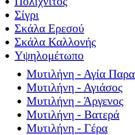
Πολιχνίτος
Σίγρι
Σκάλα Ερεσού
Σκάλα Καλλονής
Υψηλομέτωπο
Μυτιλήνη - Αγία Παρ
Μυτιλήνη - Αγιάσος
Μυτιλήνη - Άργενος
Μυτιλήνη - Βατερά
Μυτιλήνη - Γέρα