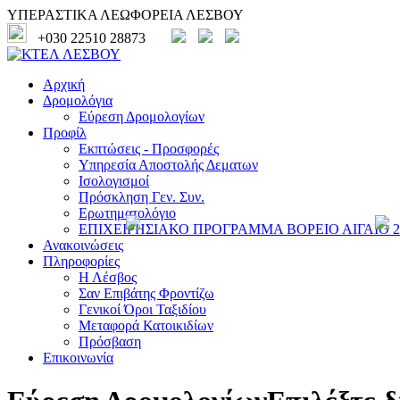
ΥΠΕΡΑΣΤΙΚΑ ΛΕΩΦΟΡΕΙΑ ΛΕΣΒΟΥ
+030 22510 28873
Αρχική
Δρομολόγια
Εύρεση Δρομολογίων
Προφίλ
Εκπτώσεις - Προσφορές
Υπηρεσία Αποστολής Δεματων
Ισολογισμοί
Πρόσκληση Γεν. Συν.
Ερωτηματολόγιο
ΕΠΙΧΕΙΡΗΣΙΑΚΟ ΠΡΟΓΡΑΜΜΑ ΒΟΡΕΙΟ ΑΙΓΑΙΟ 20
Ανακοινώσεις
Πληροφορίες
Η Λέσβος
Σαν Επιβάτης Φροντίζω
Γενικοί Όροι Ταξιδίου
Μεταφορά Κατοικιδίων
Πρόσβαση
Επικοινωνία