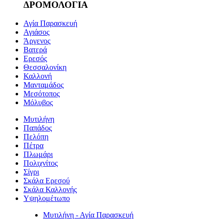
ΔΡΟΜΟΛΟΓΙΑ
Αγία Παρασκευή
Αγιάσος
Άργενος
Βατερά
Ερεσός
Θεσσαλονίκη
Καλλονή
Μανταμάδος
Μεσότοπος
Μόλυβος
Μυτιλήνη
Παπάδος
Πελόπη
Πέτρα
Πλωμάρι
Πολιχνίτος
Σίγρι
Σκάλα Ερεσού
Σκάλα Καλλονής
Υψηλομέτωπο
Μυτιλήνη - Αγία Παρασκευή