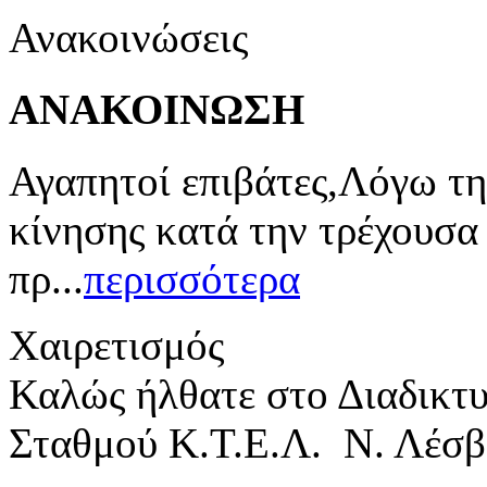
Ανακοινώσεις
ΑΝΑΚΟΙΝΩΣΗ
Αγαπητοί επιβάτες,Λόγω τη
κίνησης κατά την τρέχουσα
πρ...
περισσότερα
Χαιρετισμός
Καλώς ήλθατε στο Διαδικτ
Σταθμού Κ.Τ.Ε.Λ. Ν. Λέσβ