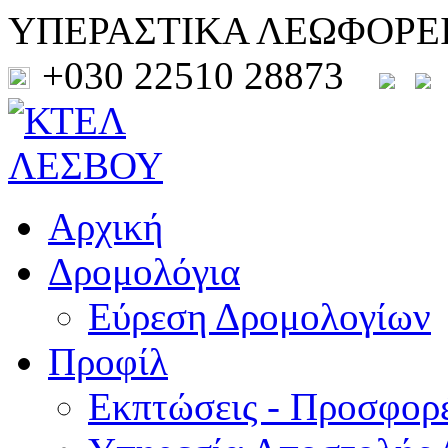
ΥΠΕΡΑΣΤΙΚΑ ΛΕΩΦΟΡΕ
+030 22510 28873
Αρχική
Δρομολόγια
Εύρεση Δρομολογίων
Προφίλ
Εκπτώσεις - Προσφορ