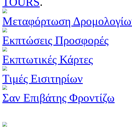
TOURS
.
Μεταφόρτωση Δρομολογίω
Εκπτώσεις Προσφορές
Εκπτωτικές Κάρτες
Τιμές Εισιτηρίων
Σαν Επιβάτης Φροντίζω