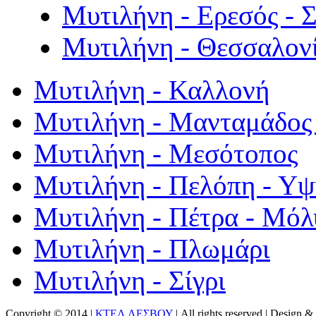
Μυτιλήνη - Ερεσός - 
Μυτιλήνη - Θεσσαλον
Μυτιλήνη - Καλλονή
Μυτιλήνη - Μανταμάδος 
Μυτιλήνη - Μεσότοπος
Μυτιλήνη - Πελόπη - Υ
Μυτιλήνη - Πέτρα - Μόλ
Μυτιλήνη - Πλωμάρι
Μυτιλήνη - Σίγρι
Copyright © 2014 |
ΚΤΕΛ ΛΕΣΒΟΥ
| All rights reserved | Design
& 