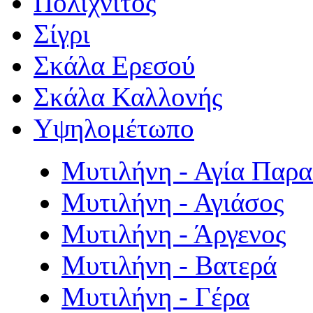
Πολιχνίτος
Σίγρι
Σκάλα Ερεσού
Σκάλα Καλλονής
Υψηλομέτωπο
Μυτιλήνη - Αγία Παρ
Μυτιλήνη - Αγιάσος
Μυτιλήνη - Άργενος
Μυτιλήνη - Βατερά
Μυτιλήνη - Γέρα