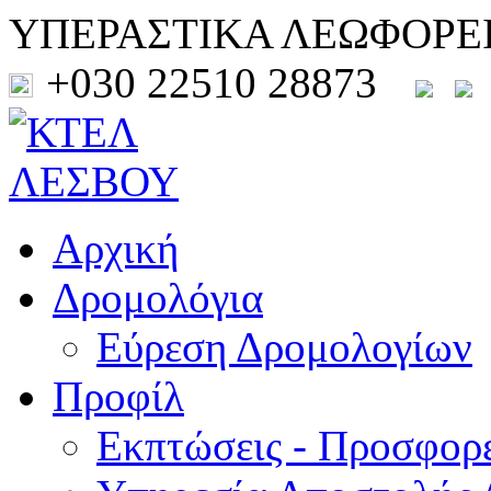
ΥΠΕΡΑΣΤΙΚΑ ΛΕΩΦΟΡΕ
+030 22510 28873
Αρχική
Δρομολόγια
Εύρεση Δρομολογίων
Προφίλ
Εκπτώσεις - Προσφορ