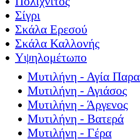
Πολιχνίτος
Σίγρι
Σκάλα Ερεσού
Σκάλα Καλλονής
Υψηλομέτωπο
Μυτιλήνη - Αγία Παρ
Μυτιλήνη - Αγιάσος
Μυτιλήνη - Άργενος
Μυτιλήνη - Βατερά
Μυτιλήνη - Γέρα