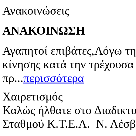
Ανακοινώσεις
ΑΝΑΚΟΙΝΩΣΗ
Αγαπητοί επιβάτες,Λόγω τη
κίνησης κατά την τρέχουσα
πρ...
περισσότερα
Χαιρετισμός
Καλώς ήλθατε στο Διαδικτ
Σταθμού Κ.Τ.Ε.Λ. Ν. Λέσβ