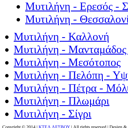
Μυτιλήνη - Ερεσός - 
Μυτιλήνη - Θεσσαλον
Μυτιλήνη - Καλλονή
Μυτιλήνη - Μανταμάδος 
Μυτιλήνη - Μεσότοπος
Μυτιλήνη - Πελόπη - Υ
Μυτιλήνη - Πέτρα - Μόλ
Μυτιλήνη - Πλωμάρι
Μυτιλήνη - Σίγρι
Copyright © 2014 |
ΚΤΕΛ ΛΕΣΒΟΥ
| All rights reserved | Design
& 