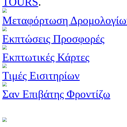
TOURS
.
Μεταφόρτωση Δρομολογίω
Εκπτώσεις Προσφορές
Εκπτωτικές Κάρτες
Τιμές Εισιτηρίων
Σαν Επιβάτης Φροντίζω