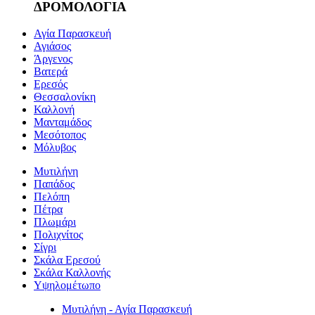
ΔΡΟΜΟΛΟΓΙΑ
Αγία Παρασκευή
Αγιάσος
Άργενος
Βατερά
Ερεσός
Θεσσαλονίκη
Καλλονή
Μανταμάδος
Μεσότοπος
Μόλυβος
Μυτιλήνη
Παπάδος
Πελόπη
Πέτρα
Πλωμάρι
Πολιχνίτος
Σίγρι
Σκάλα Ερεσού
Σκάλα Καλλονής
Υψηλομέτωπο
Μυτιλήνη - Αγία Παρασκευή