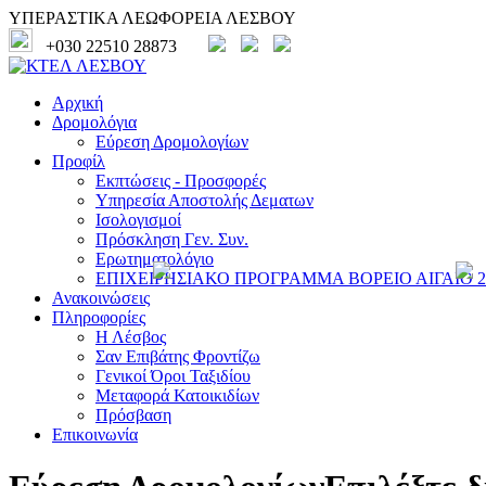
ΥΠΕΡΑΣΤΙΚΑ ΛΕΩΦΟΡΕΙΑ ΛΕΣΒΟΥ
+030 22510 28873
Αρχική
Δρομολόγια
Εύρεση Δρομολογίων
Προφίλ
Εκπτώσεις - Προσφορές
Υπηρεσία Αποστολής Δεματων
Ισολογισμοί
Πρόσκληση Γεν. Συν.
Ερωτηματολόγιο
ΕΠΙΧΕΙΡΗΣΙΑΚΟ ΠΡΟΓΡΑΜΜΑ ΒΟΡΕΙΟ ΑΙΓΑΙΟ 20
Ανακοινώσεις
Πληροφορίες
Η Λέσβος
Σαν Επιβάτης Φροντίζω
Γενικοί Όροι Ταξιδίου
Μεταφορά Κατοικιδίων
Πρόσβαση
Επικοινωνία