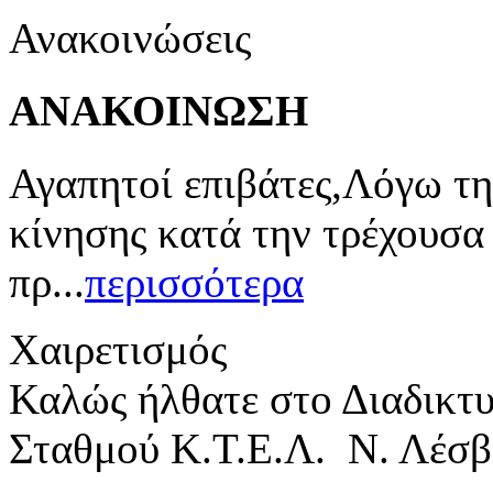
Ανακοινώσεις
ΑΝΑΚΟΙΝΩΣΗ
Αγαπητοί επιβάτες,Λόγω τη
κίνησης κατά την τρέχουσα
πρ...
περισσότερα
Χαιρετισμός
Καλώς ήλθατε στο Διαδικτ
Σταθμού Κ.Τ.Ε.Λ. Ν. Λέσβ