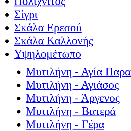
Πολιχνίτος
Σίγρι
Σκάλα Ερεσού
Σκάλα Καλλονής
Υψηλομέτωπο
Μυτιλήνη - Αγία Παρ
Μυτιλήνη - Αγιάσος
Μυτιλήνη - Άργενος
Μυτιλήνη - Βατερά
Μυτιλήνη - Γέρα