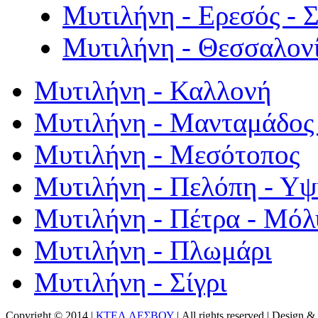
Μυτιλήνη - Ερεσός - 
Μυτιλήνη - Θεσσαλον
Μυτιλήνη - Καλλονή
Μυτιλήνη - Μανταμάδος 
Μυτιλήνη - Μεσότοπος
Μυτιλήνη - Πελόπη - Υ
Μυτιλήνη - Πέτρα - Μόλ
Μυτιλήνη - Πλωμάρι
Μυτιλήνη - Σίγρι
Copyright © 2014 |
ΚΤΕΛ ΛΕΣΒΟΥ
| All rights reserved | Design
& 