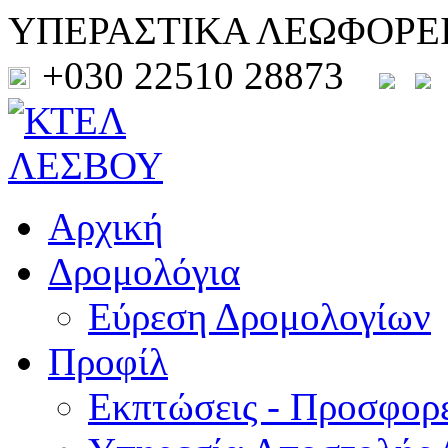
ΥΠΕΡΑΣΤΙΚΑ ΛΕΩΦΟΡΕ
+030 22510 28873
Αρχική
Δρομολόγια
Εύρεση Δρομολογίων
Προφίλ
Εκπτώσεις - Προσφορ