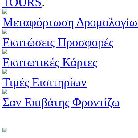
TOURS
.
Μεταφόρτωση Δρομολογίω
Εκπτώσεις Προσφορές
Εκπτωτικές Κάρτες
Τιμές Εισιτηρίων
Σαν Επιβάτης Φροντίζω