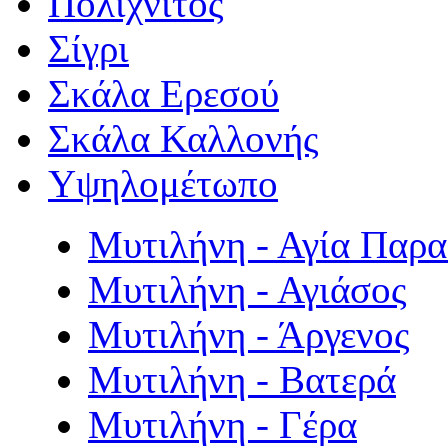
Πολιχνίτος
Σίγρι
Σκάλα Ερεσού
Σκάλα Καλλονής
Υψηλομέτωπο
Μυτιλήνη - Αγία Παρ
Μυτιλήνη - Αγιάσος
Μυτιλήνη - Άργενος
Μυτιλήνη - Βατερά
Μυτιλήνη - Γέρα