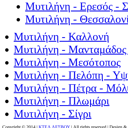
Μυτιλήνη - Ερεσός - 
Μυτιλήνη - Θεσσαλον
Μυτιλήνη - Καλλονή
Μυτιλήνη - Μανταμάδος 
Μυτιλήνη - Μεσότοπος
Μυτιλήνη - Πελόπη - Υ
Μυτιλήνη - Πέτρα - Μόλ
Μυτιλήνη - Πλωμάρι
Μυτιλήνη - Σίγρι
Copyright © 2014 |
ΚΤΕΛ ΛΕΣΒΟΥ
| All rights reserved | Design
& 