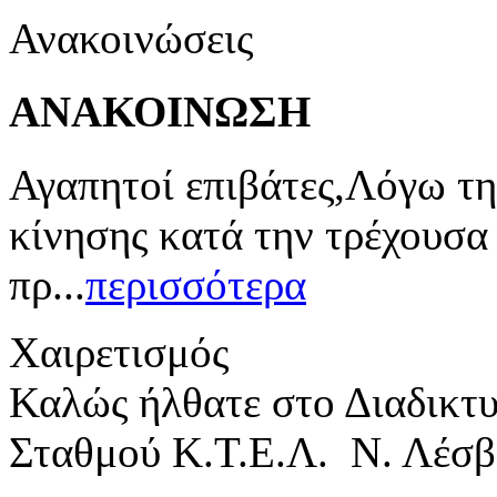
Ανακοινώσεις
ΑΝΑΚΟΙΝΩΣΗ
Αγαπητοί επιβάτες,Λόγω τη
κίνησης κατά την τρέχουσα
πρ...
περισσότερα
Χαιρετισμός
Καλώς ήλθατε στο Διαδικτ
Σταθμού Κ.Τ.Ε.Λ. Ν. Λέσβ