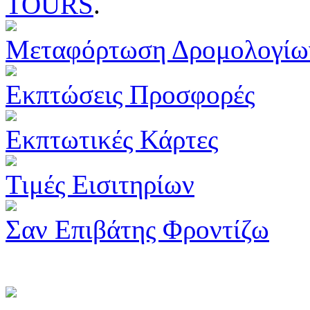
TOURS
.
Μεταφόρτωση Δρομολογίω
Εκπτώσεις Προσφορές
Εκπτωτικές Κάρτες
Τιμές Εισιτηρίων
Σαν Επιβάτης Φροντίζω