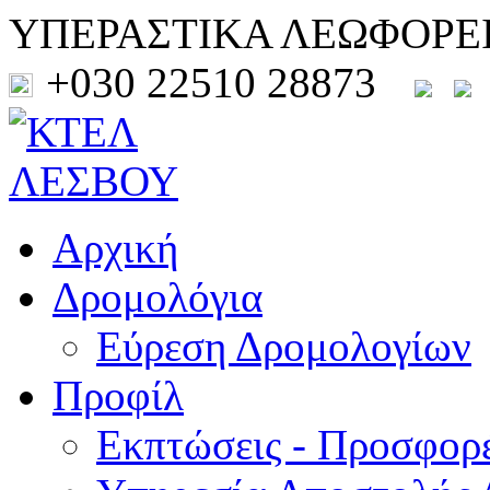
ΥΠΕΡΑΣΤΙΚΑ ΛΕΩΦΟΡΕ
+030 22510 28873
Αρχική
Δρομολόγια
Εύρεση Δρομολογίων
Προφίλ
Εκπτώσεις - Προσφορ