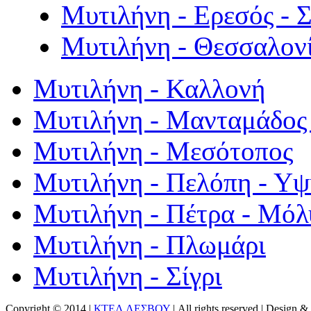
Μυτιλήνη - Ερεσός - 
Μυτιλήνη - Θεσσαλον
Μυτιλήνη - Καλλονή
Μυτιλήνη - Μανταμάδος 
Μυτιλήνη - Μεσότοπος
Μυτιλήνη - Πελόπη - Υ
Μυτιλήνη - Πέτρα - Μόλ
Μυτιλήνη - Πλωμάρι
Μυτιλήνη - Σίγρι
Copyright © 2014 |
ΚΤΕΛ ΛΕΣΒΟΥ
| All rights reserved | Design
& 