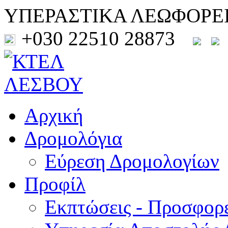
ΥΠΕΡΑΣΤΙΚΑ ΛΕΩΦΟΡΕ
+030 22510 28873
Αρχική
Δρομολόγια
Εύρεση Δρομολογίων
Προφίλ
Εκπτώσεις - Προσφορ