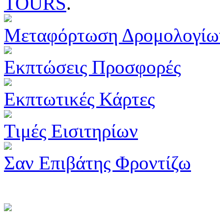
TOURS
.
Μεταφόρτωση Δρομολογίω
Εκπτώσεις Προσφορές
Εκπτωτικές Κάρτες
Τιμές Εισιτηρίων
Σαν Επιβάτης Φροντίζω