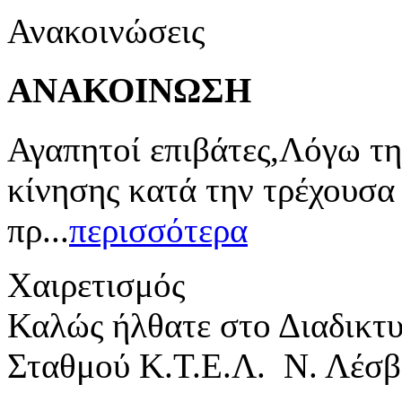
Ανακοινώσεις
ΑΝΑΚΟΙΝΩΣΗ
Αγαπητοί επιβάτες,Λόγω τη
κίνησης κατά την τρέχουσα
πρ...
περισσότερα
Χαιρετισμός
Καλώς ήλθατε στο Διαδικτ
Σταθμού Κ.Τ.Ε.Λ. Ν. Λέσβ