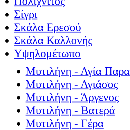
Πολιχνίτος
Σίγρι
Σκάλα Ερεσού
Σκάλα Καλλονής
Υψηλομέτωπο
Μυτιλήνη - Αγία Παρ
Μυτιλήνη - Αγιάσος
Μυτιλήνη - Άργενος
Μυτιλήνη - Βατερά
Μυτιλήνη - Γέρα