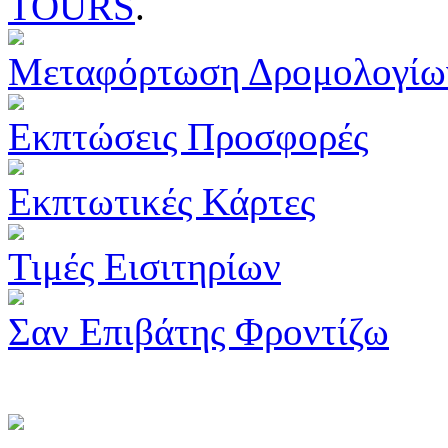
TOURS
.
Μεταφόρτωση Δρομολογίω
Εκπτώσεις Προσφορές
Εκπτωτικές Κάρτες
Τιμές Εισιτηρίων
Σαν Επιβάτης Φροντίζω