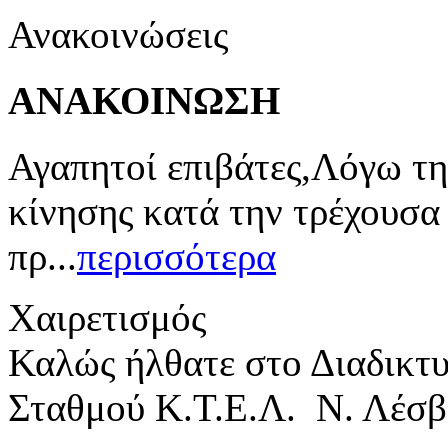
Ανακοινώσεις
ΑΝΑΚΟΙΝΩΣΗ
Αγαπητοί επιβάτες,Λόγω τη
κίνησης κατά την τρέχουσα
πρ...
περισσότερα
Χαιρετισμός
Καλώς ήλθατε στο Διαδικτ
Σταθμού Κ.Τ.Ε.Λ. Ν. Λέσβ