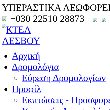
ΥΠΕΡΑΣΤΙΚΑ ΛΕΩΦΟΡΕ
+030 22510 28873
Αρχική
Δρομολόγια
Εύρεση Δρομολογίων
Προφίλ
Εκπτώσεις - Προσφορ