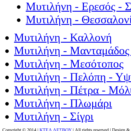
Μυτιλήνη - Ερεσός - 
Μυτιλήνη - Θεσσαλον
Μυτιλήνη - Καλλονή
Μυτιλήνη - Μανταμάδος 
Μυτιλήνη - Μεσότοπος
Μυτιλήνη - Πελόπη - Υ
Μυτιλήνη - Πέτρα - Μόλ
Μυτιλήνη - Πλωμάρι
Μυτιλήνη - Σίγρι
Copyright © 2014 |
ΚΤΕΛ ΛΕΣΒΟΥ
| All rights reserved | Design
& 