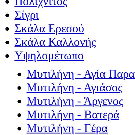
Πολιχνίτος
Σίγρι
Σκάλα Ερεσού
Σκάλα Καλλονής
Υψηλομέτωπο
Μυτιλήνη - Αγία Παρ
Μυτιλήνη - Αγιάσος
Μυτιλήνη - Άργενος
Μυτιλήνη - Βατερά
Μυτιλήνη - Γέρα