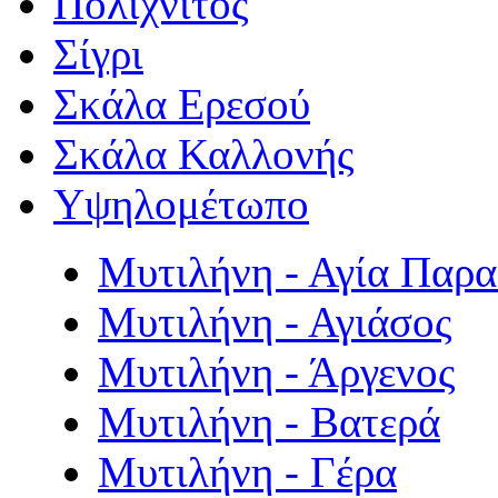
Πολιχνίτος
Σίγρι
Σκάλα Ερεσού
Σκάλα Καλλονής
Υψηλομέτωπο
Μυτιλήνη - Αγία Παρ
Μυτιλήνη - Αγιάσος
Μυτιλήνη - Άργενος
Μυτιλήνη - Βατερά
Μυτιλήνη - Γέρα