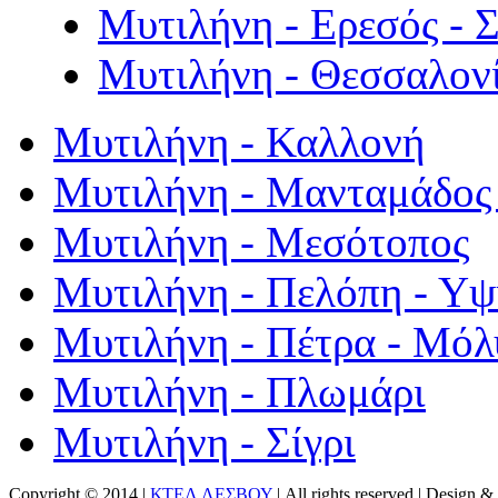
Μυτιλήνη - Ερεσός - 
Μυτιλήνη - Θεσσαλον
Μυτιλήνη - Καλλονή
Μυτιλήνη - Μανταμάδος 
Μυτιλήνη - Μεσότοπος
Μυτιλήνη - Πελόπη - Υ
Μυτιλήνη - Πέτρα - Μόλ
Μυτιλήνη - Πλωμάρι
Μυτιλήνη - Σίγρι
Copyright © 2014 |
ΚΤΕΛ ΛΕΣΒΟΥ
| All rights reserved | Design
& 