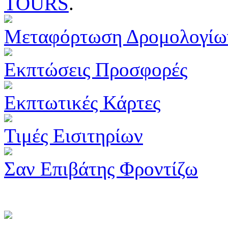
TOURS
.
Μεταφόρτωση Δρομολογίω
Εκπτώσεις Προσφορές
Εκπτωτικές Κάρτες
Τιμές Εισιτηρίων
Σαν Επιβάτης Φροντίζω