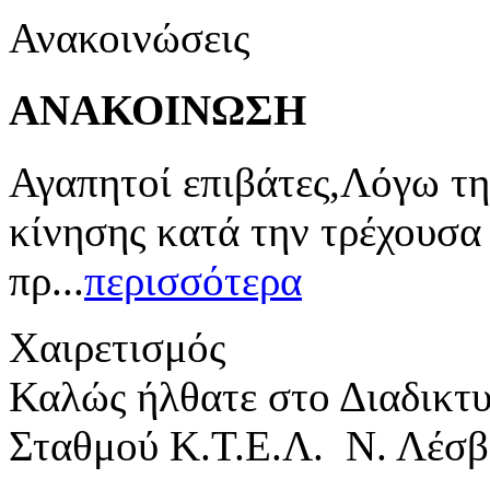
Ανακοινώσεις
ΑΝΑΚΟΙΝΩΣΗ
Αγαπητοί επιβάτες,Λόγω τη
κίνησης κατά την τρέχουσα
πρ...
περισσότερα
Χαιρετισμός
Καλώς ήλθατε στο Διαδικτ
Σταθμού Κ.Τ.Ε.Λ. Ν. Λέσβ