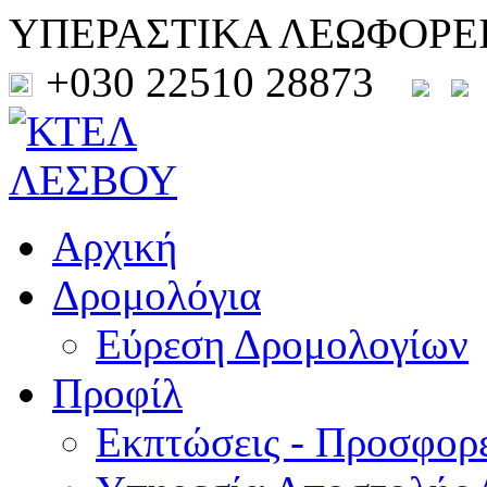
ΥΠΕΡΑΣΤΙΚΑ ΛΕΩΦΟΡΕ
+030 22510 28873
Αρχική
Δρομολόγια
Εύρεση Δρομολογίων
Προφίλ
Εκπτώσεις - Προσφορ