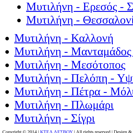
Μυτιλήνη - Ερεσός - 
Μυτιλήνη - Θεσσαλον
Μυτιλήνη - Καλλονή
Μυτιλήνη - Μανταμάδος 
Μυτιλήνη - Μεσότοπος
Μυτιλήνη - Πελόπη - Υ
Μυτιλήνη - Πέτρα - Μόλ
Μυτιλήνη - Πλωμάρι
Μυτιλήνη - Σίγρι
Copyright © 2014 |
ΚΤΕΛ ΛΕΣΒΟΥ
| All rights reserved | Design
& 