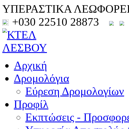
ΥΠΕΡΑΣΤΙΚΑ ΛΕΩΦΟΡΕ
+030 22510 28873
Αρχική
Δρομολόγια
Εύρεση Δρομολογίων
Προφίλ
Εκπτώσεις - Προσφορ