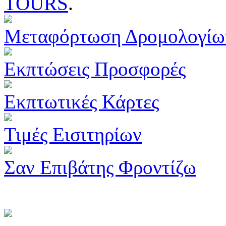
TOURS
.
Μεταφόρτωση Δρομολογίω
Εκπτώσεις Προσφορές
Εκπτωτικές Κάρτες
Τιμές Εισιτηρίων
Σαν Επιβάτης Φροντίζω