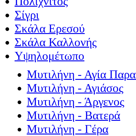
Πολιχνίτος
Σίγρι
Σκάλα Ερεσού
Σκάλα Καλλονής
Υψηλομέτωπο
Μυτιλήνη - Αγία Παρ
Μυτιλήνη - Αγιάσος
Μυτιλήνη - Άργενος
Μυτιλήνη - Βατερά
Μυτιλήνη - Γέρα