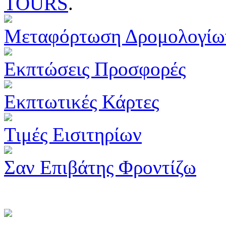
TOURS
.
Μεταφόρτωση Δρομολογίω
Εκπτώσεις Προσφορές
Εκπτωτικές Κάρτες
Τιμές Εισιτηρίων
Σαν Επιβάτης Φροντίζω