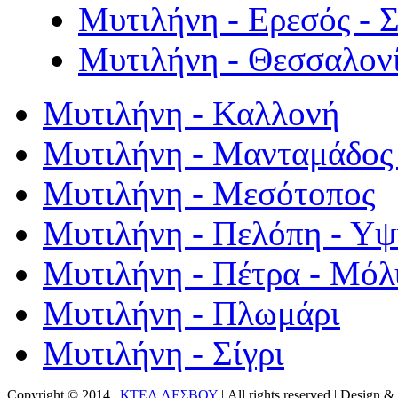
Μυτιλήνη - Ερεσός - 
Μυτιλήνη - Θεσσαλον
Μυτιλήνη - Καλλονή
Μυτιλήνη - Μανταμάδος 
Μυτιλήνη - Μεσότοπος
Μυτιλήνη - Πελόπη - Υ
Μυτιλήνη - Πέτρα - Μόλ
Μυτιλήνη - Πλωμάρι
Μυτιλήνη - Σίγρι
Copyright © 2014 |
ΚΤΕΛ ΛΕΣΒΟΥ
| All rights reserved | Design
& 