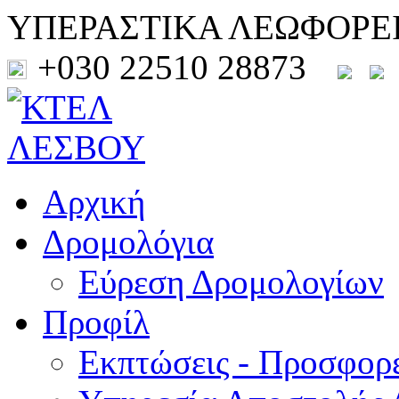
ΥΠΕΡΑΣΤΙΚΑ ΛΕΩΦΟΡΕ
+030 22510 28873
Αρχική
Δρομολόγια
Εύρεση Δρομολογίων
Προφίλ
Εκπτώσεις - Προσφορ