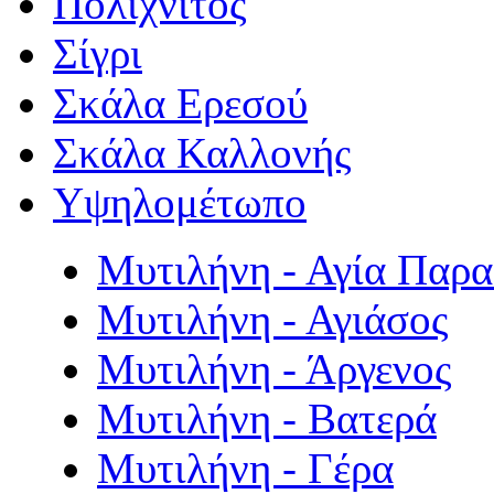
Πολιχνίτος
Σίγρι
Σκάλα Ερεσού
Σκάλα Καλλονής
Υψηλομέτωπο
Μυτιλήνη - Αγία Παρ
Μυτιλήνη - Αγιάσος
Μυτιλήνη - Άργενος
Μυτιλήνη - Βατερά
Μυτιλήνη - Γέρα