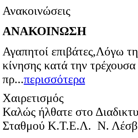
Ανακοινώσεις
ΑΝΑΚΟΙΝΩΣΗ
Αγαπητοί επιβάτες,Λόγω τη
κίνησης κατά την τρέχουσα
πρ...
περισσότερα
Χαιρετισμός
Καλώς ήλθατε στο Διαδικτ
Σταθμού Κ.Τ.Ε.Λ. Ν. Λέσβ