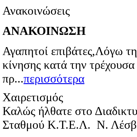
Ανακοινώσεις
ΑΝΑΚΟΙΝΩΣΗ
Αγαπητοί επιβάτες,Λόγω τη
κίνησης κατά την τρέχουσα
πρ...
περισσότερα
Χαιρετισμός
Καλώς ήλθατε στο Διαδικτ
Σταθμού Κ.Τ.Ε.Λ. Ν. Λέσβ