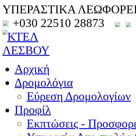
ΥΠΕΡΑΣΤΙΚΑ ΛΕΩΦΟΡΕ
+030 22510 28873
Αρχική
Δρομολόγια
Εύρεση Δρομολογίων
Προφίλ
Εκπτώσεις - Προσφορ