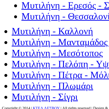
Μυτιλήνη - Ερεσός - 
Μυτιλήνη - Θεσσαλον
Μυτιλήνη - Καλλονή
Μυτιλήνη - Μανταμάδος 
Μυτιλήνη - Μεσότοπος
Μυτιλήνη - Πελόπη - Υ
Μυτιλήνη - Πέτρα - Μόλ
Μυτιλήνη - Πλωμάρι
Μυτιλήνη - Σίγρι
Copyright © 2014 |
ΚΤΕΛ ΛΕΣΒΟΥ
| All rights reserved | Design
& 