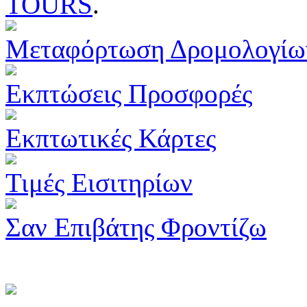
TOURS
.
Μεταφόρτωση Δρομολογίω
Εκπτώσεις Προσφορές
Εκπτωτικές Κάρτες
Τιμές Εισιτηρίων
Σαν Επιβάτης Φροντίζω