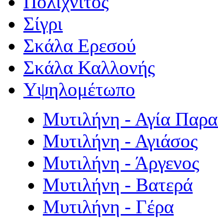
Πολιχνίτος
Σίγρι
Σκάλα Ερεσού
Σκάλα Καλλονής
Υψηλομέτωπο
Μυτιλήνη - Αγία Παρ
Μυτιλήνη - Αγιάσος
Μυτιλήνη - Άργενος
Μυτιλήνη - Βατερά
Μυτιλήνη - Γέρα