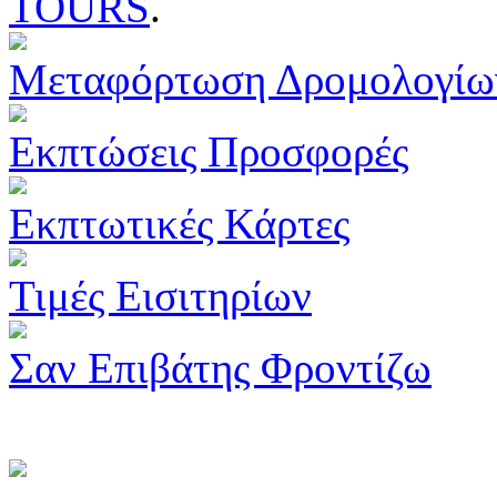
TOURS
.
Μεταφόρτωση Δρομολογίω
Εκπτώσεις Προσφορές
Εκπτωτικές Κάρτες
Τιμές Εισιτηρίων
Σαν Επιβάτης Φροντίζω