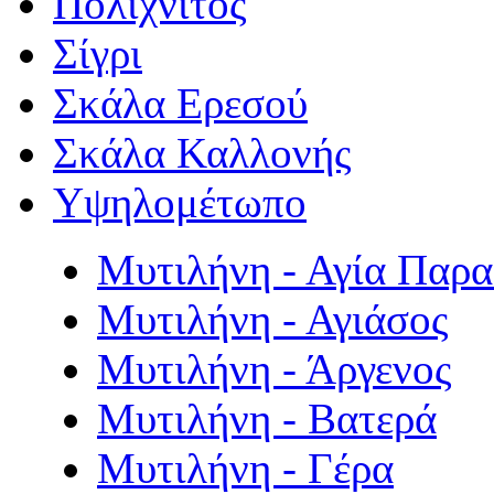
Πολιχνίτος
Σίγρι
Σκάλα Ερεσού
Σκάλα Καλλονής
Υψηλομέτωπο
Μυτιλήνη - Αγία Παρ
Μυτιλήνη - Αγιάσος
Μυτιλήνη - Άργενος
Μυτιλήνη - Βατερά
Μυτιλήνη - Γέρα