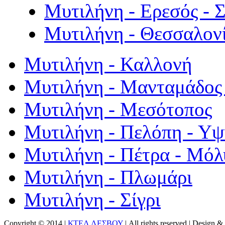
Μυτιλήνη - Ερεσός - 
Μυτιλήνη - Θεσσαλον
Μυτιλήνη - Καλλονή
Μυτιλήνη - Μανταμάδος 
Μυτιλήνη - Μεσότοπος
Μυτιλήνη - Πελόπη - Υ
Μυτιλήνη - Πέτρα - Μόλ
Μυτιλήνη - Πλωμάρι
Μυτιλήνη - Σίγρι
Copyright © 2014 |
ΚΤΕΛ ΛΕΣΒΟΥ
| All rights reserved | Design
& 