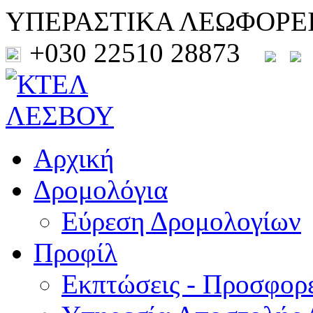
ΥΠΕΡΑΣΤΙΚΑ ΛΕΩΦΟΡΕ
+030 22510 28873
Αρχική
Δρομολόγια
Εύρεση Δρομολογίων
Προφίλ
Εκπτώσεις - Προσφορ