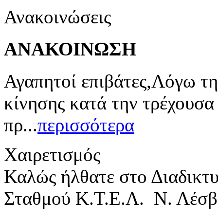
Ανακοινώσεις
ΑΝΑΚΟΙΝΩΣΗ
Αγαπητοί επιβάτες,Λόγω τη
κίνησης κατά την τρέχουσα
πρ...
περισσότερα
Χαιρετισμός
Καλώς ήλθατε στο Διαδικτ
Σταθμού Κ.Τ.Ε.Λ. Ν. Λέσβ