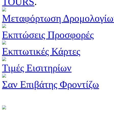
TOURS
.
Μεταφόρτωση Δρομολογίω
Εκπτώσεις Προσφορές
Εκπτωτικές Κάρτες
Τιμές Εισιτηρίων
Σαν Επιβάτης Φροντίζω