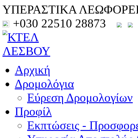
ΥΠΕΡΑΣΤΙΚΑ ΛΕΩΦΟΡΕ
+030 22510 28873
Αρχική
Δρομολόγια
Εύρεση Δρομολογίων
Προφίλ
Εκπτώσεις - Προσφορ