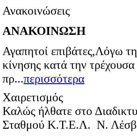
Ανακοινώσεις
ΑΝΑΚΟΙΝΩΣΗ
Αγαπητοί επιβάτες,Λόγω τη
κίνησης κατά την τρέχουσα
πρ...
περισσότερα
Χαιρετισμός
Καλώς ήλθατε στο Διαδικτ
Σταθμού Κ.Τ.Ε.Λ. Ν. Λέσβ