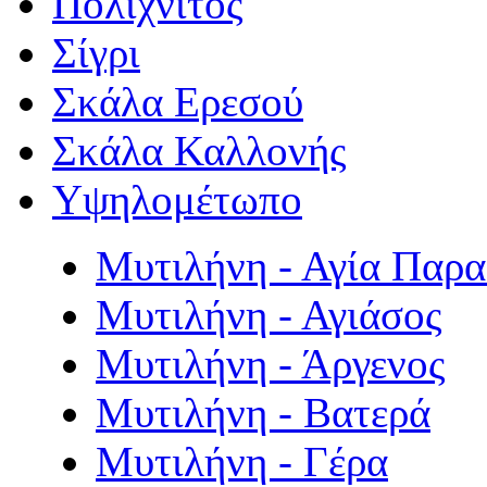
Πολιχνίτος
Σίγρι
Σκάλα Ερεσού
Σκάλα Καλλονής
Υψηλομέτωπο
Μυτιλήνη - Αγία Παρ
Μυτιλήνη - Αγιάσος
Μυτιλήνη - Άργενος
Μυτιλήνη - Βατερά
Μυτιλήνη - Γέρα