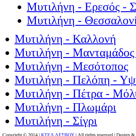
Μυτιλήνη - Ερεσός - 
Μυτιλήνη - Θεσσαλον
Μυτιλήνη - Καλλονή
Μυτιλήνη - Μανταμάδος 
Μυτιλήνη - Μεσότοπος
Μυτιλήνη - Πελόπη - Υ
Μυτιλήνη - Πέτρα - Μόλ
Μυτιλήνη - Πλωμάρι
Μυτιλήνη - Σίγρι
Copyright © 2014 |
ΚΤΕΛ ΛΕΣΒΟΥ
| All rights reserved | Design
& 