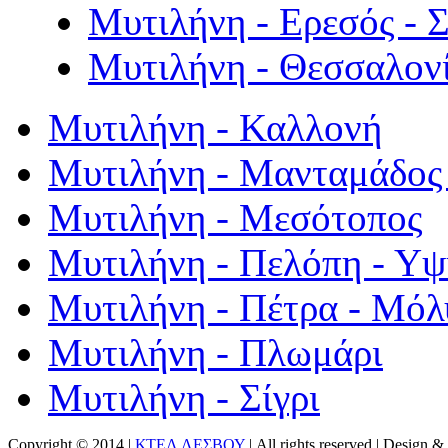
Μυτιλήνη - Ερεσός - 
Μυτιλήνη - Θεσσαλον
Μυτιλήνη - Καλλονή
Μυτιλήνη - Μανταμάδος 
Μυτιλήνη - Μεσότοπος
Μυτιλήνη - Πελόπη - Υ
Μυτιλήνη - Πέτρα - Μόλ
Μυτιλήνη - Πλωμάρι
Μυτιλήνη - Σίγρι
Copyright © 2014 |
ΚΤΕΛ ΛΕΣΒΟΥ
| All rights reserved | Design
& 