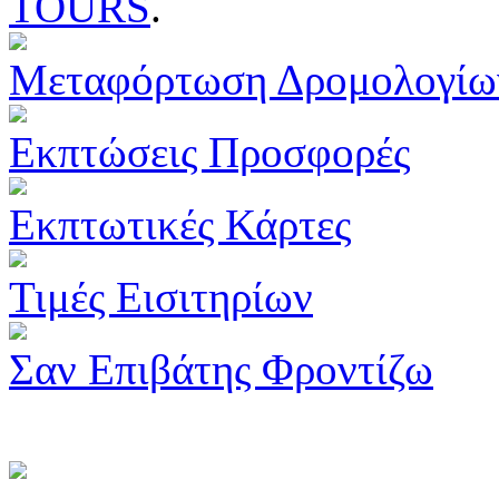
TOURS
.
Μεταφόρτωση Δρομολογίω
Εκπτώσεις Προσφορές
Εκπτωτικές Κάρτες
Τιμές Εισιτηρίων
Σαν Επιβάτης Φροντίζω