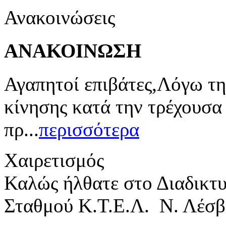
Ανακοινώσεις
ΑΝΑΚΟΙΝΩΣΗ
Αγαπητοί επιβάτες,Λόγω τη
κίνησης κατά την τρέχουσα
πρ...
περισσότερα
Χαιρετισμός
Καλώς ήλθατε στο Διαδικτ
Σταθμού Κ.Τ.Ε.Λ. Ν. Λέσβ