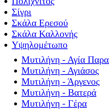
Πολιχνίτος
Σίγρι
Σκάλα Ερεσού
Σκάλα Καλλονής
Υψηλομέτωπο
Μυτιλήνη - Αγία Παρ
Μυτιλήνη - Αγιάσος
Μυτιλήνη - Άργενος
Μυτιλήνη - Βατερά
Μυτιλήνη - Γέρα