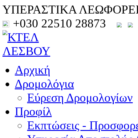
ΥΠΕΡΑΣΤΙΚΑ ΛΕΩΦΟΡΕ
+030 22510 28873
Αρχική
Δρομολόγια
Εύρεση Δρομολογίων
Προφίλ
Εκπτώσεις - Προσφορ