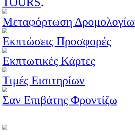
TOURS
.
Μεταφόρτωση Δρομολογίω
Εκπτώσεις Προσφορές
Εκπτωτικές Κάρτες
Τιμές Εισιτηρίων
Σαν Επιβάτης Φροντίζω