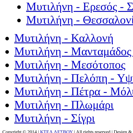
Μυτιλήνη - Ερεσός - 
Μυτιλήνη - Θεσσαλον
Μυτιλήνη - Καλλονή
Μυτιλήνη - Μανταμάδος 
Μυτιλήνη - Μεσότοπος
Μυτιλήνη - Πελόπη - Υ
Μυτιλήνη - Πέτρα - Μόλ
Μυτιλήνη - Πλωμάρι
Μυτιλήνη - Σίγρι
Copyright © 2014 |
ΚΤΕΛ ΛΕΣΒΟΥ
| All rights reserved | Design
& 