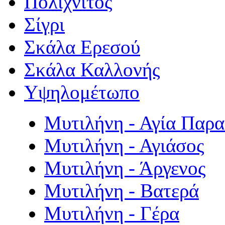
Πολιχνίτος
Σίγρι
Σκάλα Ερεσού
Σκάλα Καλλονής
Υψηλομέτωπο
Μυτιλήνη - Αγία Παρ
Μυτιλήνη - Αγιάσος
Μυτιλήνη - Άργενος
Μυτιλήνη - Βατερά
Μυτιλήνη - Γέρα