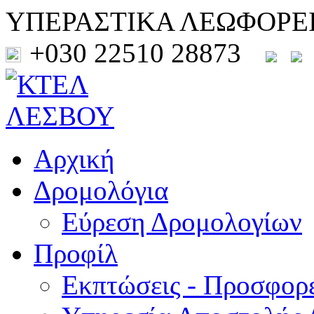
ΥΠΕΡΑΣΤΙΚΑ ΛΕΩΦΟΡΕ
+030 22510 28873
Αρχική
Δρομολόγια
Εύρεση Δρομολογίων
Προφίλ
Εκπτώσεις - Προσφορ