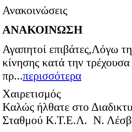
Ανακοινώσεις
ΑΝΑΚΟΙΝΩΣΗ
Αγαπητοί επιβάτες,Λόγω τη
κίνησης κατά την τρέχουσα
πρ...
περισσότερα
Χαιρετισμός
Καλώς ήλθατε στο Διαδικτ
Σταθμού Κ.Τ.Ε.Λ. Ν. Λέσβ