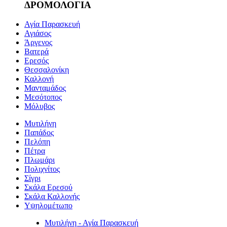
ΔΡΟΜΟΛΟΓΙΑ
Αγία Παρασκευή
Αγιάσος
Άργενος
Βατερά
Ερεσός
Θεσσαλονίκη
Καλλονή
Μανταμάδος
Μεσότοπος
Μόλυβος
Μυτιλήνη
Παπάδος
Πελόπη
Πέτρα
Πλωμάρι
Πολιχνίτος
Σίγρι
Σκάλα Ερεσού
Σκάλα Καλλονής
Υψηλομέτωπο
Μυτιλήνη - Αγία Παρασκευή