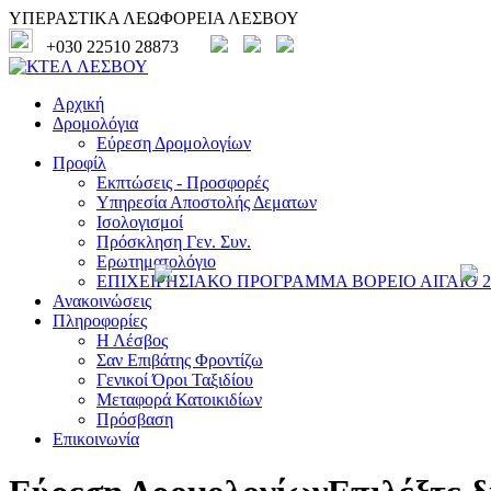
ΥΠΕΡΑΣΤΙΚΑ ΛΕΩΦΟΡΕΙΑ ΛΕΣΒΟΥ
+030 22510 28873
Αρχική
Δρομολόγια
Εύρεση Δρομολογίων
Προφίλ
Εκπτώσεις - Προσφορές
Υπηρεσία Αποστολής Δεματων
Ισολογισμοί
Πρόσκληση Γεν. Συν.
Ερωτηματολόγιο
ΕΠΙΧΕΙΡΗΣΙΑΚΟ ΠΡΟΓΡΑΜΜΑ ΒΟΡΕΙΟ ΑΙΓΑΙΟ 20
Ανακοινώσεις
Πληροφορίες
Η Λέσβος
Σαν Επιβάτης Φροντίζω
Γενικοί Όροι Ταξιδίου
Μεταφορά Κατοικιδίων
Πρόσβαση
Επικοινωνία