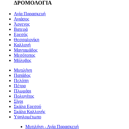
ΔΡΟΜΟΛΟΓΙΑ
Αγία Παρασκευή
Αγιάσος
Άργενος
Βατερά
Ερεσός
Θεσσαλονίκη
Καλλονή
Μανταμάδος
Μεσότοπος
Μόλυβος
Μυτιλήνη
Παπάδος
Πελόπη
Πέτρα
Πλωμάρι
Πολιχνίτος
Σίγρι
Σκάλα Ερεσού
Σκάλα Καλλονής
Υψηλομέτωπο
Μυτιλήνη - Αγία Παρασκευή