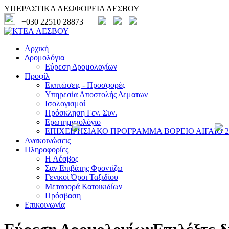
ΥΠΕΡΑΣΤΙΚΑ ΛΕΩΦΟΡΕΙΑ ΛΕΣΒΟΥ
+030 22510 28873
Αρχική
Δρομολόγια
Εύρεση Δρομολογίων
Προφίλ
Εκπτώσεις - Προσφορές
Υπηρεσία Αποστολής Δεματων
Ισολογισμοί
Πρόσκληση Γεν. Συν.
Ερωτηματολόγιο
ΕΠΙΧΕΙΡΗΣΙΑΚΟ ΠΡΟΓΡΑΜΜΑ ΒΟΡΕΙΟ ΑΙΓΑΙΟ 20
Ανακοινώσεις
Πληροφορίες
Η Λέσβος
Σαν Επιβάτης Φροντίζω
Γενικοί Όροι Ταξιδίου
Μεταφορά Κατοικιδίων
Πρόσβαση
Επικοινωνία