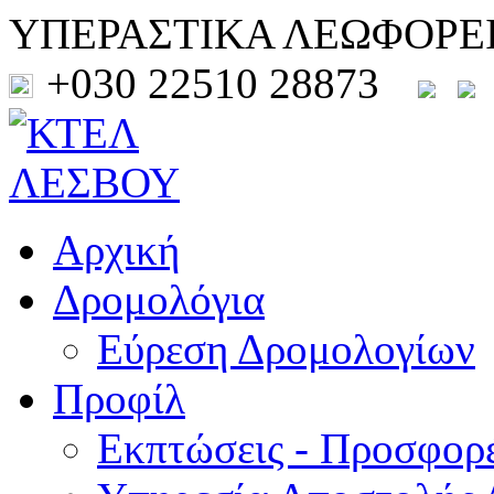
ΥΠΕΡΑΣΤΙΚΑ ΛΕΩΦΟΡΕ
+030 22510 28873
Αρχική
Δρομολόγια
Εύρεση Δρομολογίων
Προφίλ
Εκπτώσεις - Προσφορ