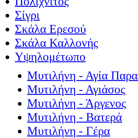
Πολιχνίτος
Σίγρι
Σκάλα Ερεσού
Σκάλα Καλλονής
Υψηλομέτωπο
Μυτιλήνη - Αγία Παρ
Μυτιλήνη - Αγιάσος
Μυτιλήνη - Άργενος
Μυτιλήνη - Βατερά
Μυτιλήνη - Γέρα