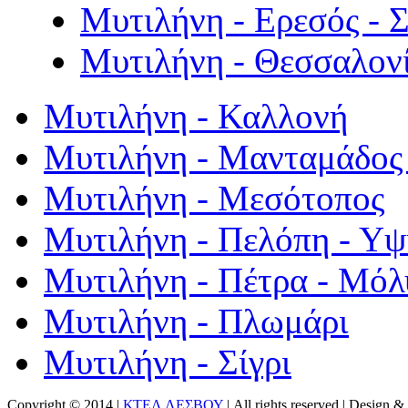
Μυτιλήνη - Ερεσός - 
Μυτιλήνη - Θεσσαλον
Μυτιλήνη - Καλλονή
Μυτιλήνη - Μανταμάδος 
Μυτιλήνη - Μεσότοπος
Μυτιλήνη - Πελόπη - Υ
Μυτιλήνη - Πέτρα - Μόλ
Μυτιλήνη - Πλωμάρι
Μυτιλήνη - Σίγρι
Copyright © 2014 |
ΚΤΕΛ ΛΕΣΒΟΥ
| All rights reserved | Design
& 