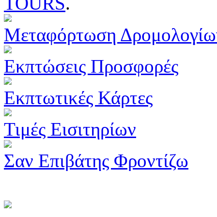
TOURS
.
Μεταφόρτωση Δρομολογίω
Εκπτώσεις Προσφορές
Εκπτωτικές Κάρτες
Τιμές Εισιτηρίων
Σαν Επιβάτης Φροντίζω