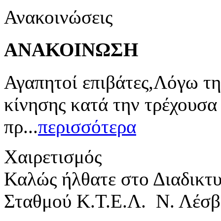
Ανακοινώσεις
ΑΝΑΚΟΙΝΩΣΗ
Αγαπητοί επιβάτες,Λόγω τη
κίνησης κατά την τρέχουσα
πρ...
περισσότερα
Χαιρετισμός
Καλώς ήλθατε στο Διαδικτ
Σταθμού Κ.Τ.Ε.Λ. Ν. Λέσβ