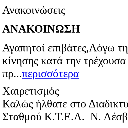
Ανακοινώσεις
ΑΝΑΚΟΙΝΩΣΗ
Αγαπητοί επιβάτες,Λόγω τη
κίνησης κατά την τρέχουσα
πρ...
περισσότερα
Χαιρετισμός
Καλώς ήλθατε στο Διαδικτ
Σταθμού Κ.Τ.Ε.Λ. Ν. Λέσβ