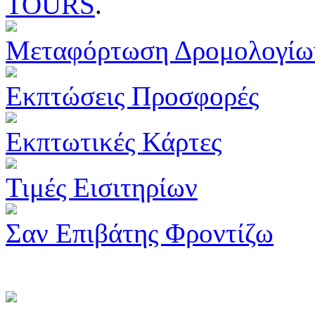
TOURS
.
Μεταφόρτωση Δρομολογίω
Εκπτώσεις Προσφορές
Εκπτωτικές Κάρτες
Τιμές Εισιτηρίων
Σαν Επιβάτης Φροντίζω