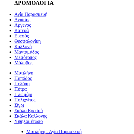
ΔΡΟΜΟΛΟΓΙΑ
Αγία Παρασκευή
Αγιάσος
Άργενος
Βατερά
Ερεσός
Θεσσαλονίκη
Καλλονή
Μανταμάδος
Μεσότοπος
Μόλυβος
Μυτιλήνη
Παπάδος
Πελόπη
Πέτρα
Πλωμάρι
Πολιχνίτος
Σίγρι
Σκάλα Ερεσού
Σκάλα Καλλονής
Υψηλομέτωπο
Μυτιλήνη - Αγία Παρασκευή