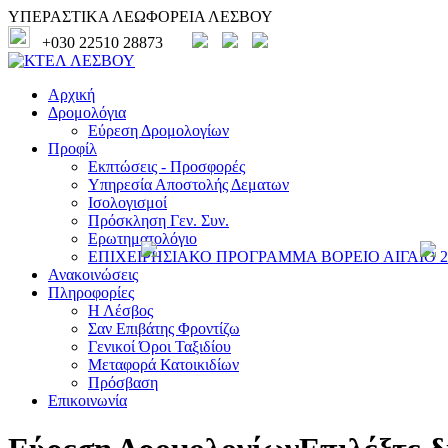
ΥΠΕΡΑΣΤΙΚΑ ΛΕΩΦΟΡΕΙΑ ΛΕΣΒΟΥ
+030 22510 28873
Αρχική
Δρομολόγια
Εύρεση Δρομολογίων
Προφίλ
Εκπτώσεις - Προσφορές
Υπηρεσία Αποστολής Δεματων
Ισολογισμοί
Πρόσκληση Γεν. Συν.
Ερωτηματολόγιο
ΕΠΙΧΕΙΡΗΣΙΑΚΟ ΠΡΟΓΡΑΜΜΑ ΒΟΡΕΙΟ ΑΙΓΑΙΟ 20
Ανακοινώσεις
Πληροφορίες
Η Λέσβος
Σαν Επιβάτης Φροντίζω
Γενικοί Όροι Ταξιδίου
Μεταφορά Κατοικιδίων
Πρόσβαση
Επικοινωνία