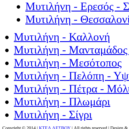
Μυτιλήνη - Ερεσός - 
Μυτιλήνη - Θεσσαλον
Μυτιλήνη - Καλλονή
Μυτιλήνη - Μανταμάδος 
Μυτιλήνη - Μεσότοπος
Μυτιλήνη - Πελόπη - Υ
Μυτιλήνη - Πέτρα - Μόλ
Μυτιλήνη - Πλωμάρι
Μυτιλήνη - Σίγρι
Copyright © 2014 |
ΚΤΕΛ ΛΕΣΒΟΥ
| All rights reserved | Design
& 