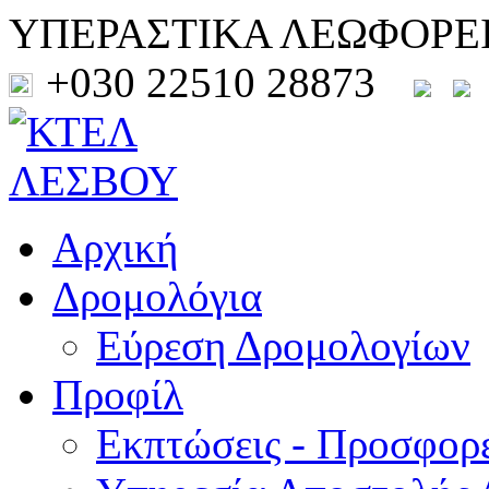
ΥΠΕΡΑΣΤΙΚΑ ΛΕΩΦΟΡΕ
+030 22510 28873
Αρχική
Δρομολόγια
Εύρεση Δρομολογίων
Προφίλ
Εκπτώσεις - Προσφορ