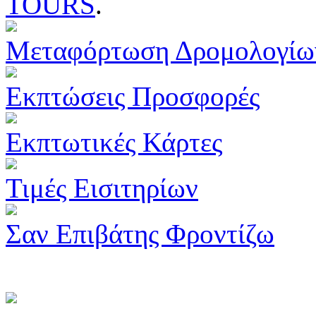
TOURS
.
Μεταφόρτωση Δρομολογίω
Εκπτώσεις Προσφορές
Εκπτωτικές Κάρτες
Τιμές Εισιτηρίων
Σαν Επιβάτης Φροντίζω