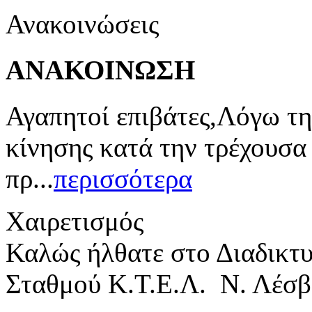
Ανακοινώσεις
ΑΝΑΚΟΙΝΩΣΗ
Αγαπητοί επιβάτες,Λόγω τη
κίνησης κατά την τρέχουσα
πρ...
περισσότερα
Χαιρετισμός
Καλώς ήλθατε στο Διαδικτ
Σταθμού Κ.Τ.Ε.Λ. Ν. Λέσβ