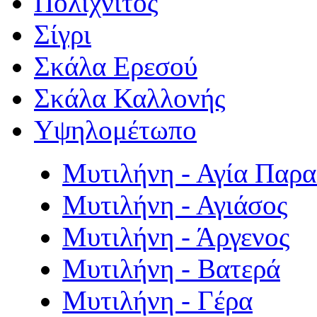
Πολιχνίτος
Σίγρι
Σκάλα Ερεσού
Σκάλα Καλλονής
Υψηλομέτωπο
Μυτιλήνη - Αγία Παρ
Μυτιλήνη - Αγιάσος
Μυτιλήνη - Άργενος
Μυτιλήνη - Βατερά
Μυτιλήνη - Γέρα