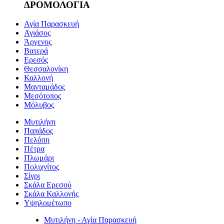
ΔΡΟΜΟΛΟΓΙΑ
Αγία Παρασκευή
Αγιάσος
Άργενος
Βατερά
Ερεσός
Θεσσαλονίκη
Καλλονή
Μανταμάδος
Μεσότοπος
Μόλυβος
Μυτιλήνη
Παπάδος
Πελόπη
Πέτρα
Πλωμάρι
Πολιχνίτος
Σίγρι
Σκάλα Ερεσού
Σκάλα Καλλονής
Υψηλομέτωπο
Μυτιλήνη - Αγία Παρασκευή