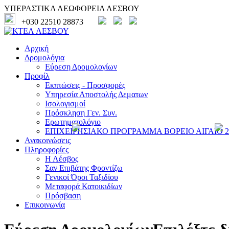
ΥΠΕΡΑΣΤΙΚΑ ΛΕΩΦΟΡΕΙΑ ΛΕΣΒΟΥ
+030 22510 28873
Αρχική
Δρομολόγια
Εύρεση Δρομολογίων
Προφίλ
Εκπτώσεις - Προσφορές
Υπηρεσία Αποστολής Δεματων
Ισολογισμοί
Πρόσκληση Γεν. Συν.
Ερωτηματολόγιο
ΕΠΙΧΕΙΡΗΣΙΑΚΟ ΠΡΟΓΡΑΜΜΑ ΒΟΡΕΙΟ ΑΙΓΑΙΟ 20
Ανακοινώσεις
Πληροφορίες
Η Λέσβος
Σαν Επιβάτης Φροντίζω
Γενικοί Όροι Ταξιδίου
Μεταφορά Κατοικιδίων
Πρόσβαση
Επικοινωνία