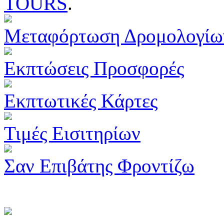
TOURS
.
Μεταφόρτωση Δρομολογίω
Εκπτώσεις Προσφορές
Εκπτωτικές Κάρτες
Τιμές Εισιτηρίων
Σαν Επιβάτης Φροντίζω