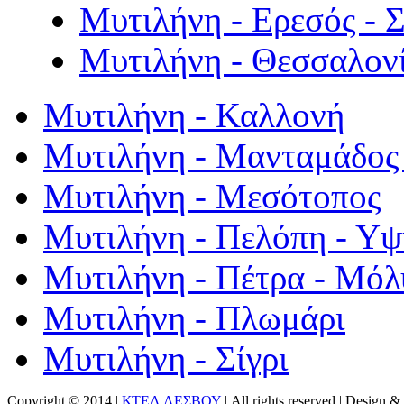
Μυτιλήνη - Ερεσός - 
Μυτιλήνη - Θεσσαλον
Μυτιλήνη - Καλλονή
Μυτιλήνη - Μανταμάδος 
Μυτιλήνη - Μεσότοπος
Μυτιλήνη - Πελόπη - Υ
Μυτιλήνη - Πέτρα - Μόλ
Μυτιλήνη - Πλωμάρι
Μυτιλήνη - Σίγρι
Copyright © 2014 |
ΚΤΕΛ ΛΕΣΒΟΥ
| All rights reserved | Design
& 