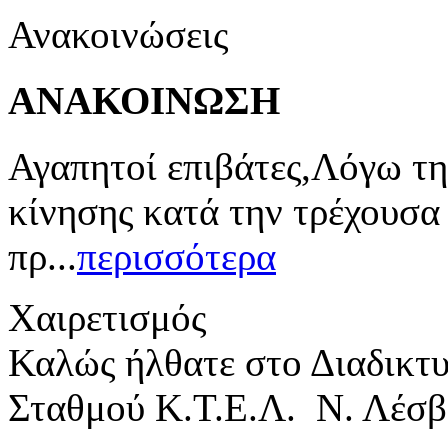
Ανακοινώσεις
ΑΝΑΚΟΙΝΩΣΗ
Αγαπητοί επιβάτες,Λόγω τη
κίνησης κατά την τρέχουσα
πρ...
περισσότερα
Χαιρετισμός
Καλώς ήλθατε στο Διαδικτ
Σταθμού Κ.Τ.Ε.Λ. Ν. Λέσβ