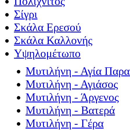
Πολιχνίτος
Σίγρι
Σκάλα Ερεσού
Σκάλα Καλλονής
Υψηλομέτωπο
Μυτιλήνη - Αγία Παρ
Μυτιλήνη - Αγιάσος
Μυτιλήνη - Άργενος
Μυτιλήνη - Βατερά
Μυτιλήνη - Γέρα