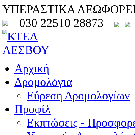
ΥΠΕΡΑΣΤΙΚΑ ΛΕΩΦΟΡΕ
+030 22510 28873
Αρχική
Δρομολόγια
Εύρεση Δρομολογίων
Προφίλ
Εκπτώσεις - Προσφορ