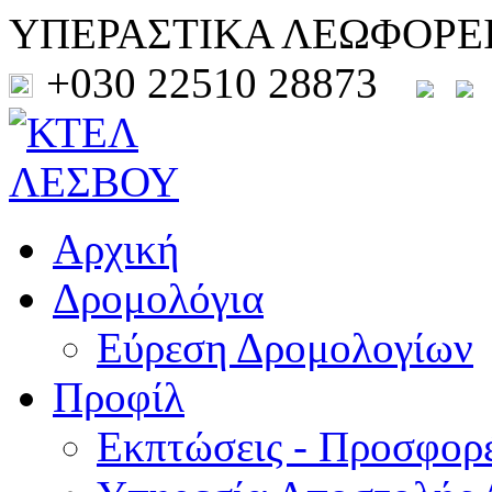
ΥΠΕΡΑΣΤΙΚΑ ΛΕΩΦΟΡΕ
+030 22510 28873
Αρχική
Δρομολόγια
Εύρεση Δρομολογίων
Προφίλ
Εκπτώσεις - Προσφορ