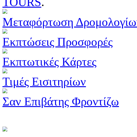
TOURS
.
Μεταφόρτωση Δρομολογίω
Εκπτώσεις Προσφορές
Εκπτωτικές Κάρτες
Τιμές Εισιτηρίων
Σαν Επιβάτης Φροντίζω