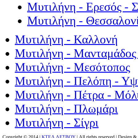
Μυτιλήνη - Ερεσός - 
Μυτιλήνη - Θεσσαλον
Μυτιλήνη - Καλλονή
Μυτιλήνη - Μανταμάδος 
Μυτιλήνη - Μεσότοπος
Μυτιλήνη - Πελόπη - Υ
Μυτιλήνη - Πέτρα - Μόλ
Μυτιλήνη - Πλωμάρι
Μυτιλήνη - Σίγρι
Copyright © 2014 |
ΚΤΕΛ ΛΕΣΒΟΥ
| All rights reserved | Design
& 