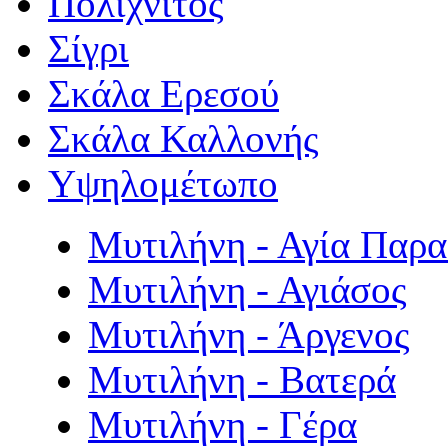
Πολιχνίτος
Σίγρι
Σκάλα Ερεσού
Σκάλα Καλλονής
Υψηλομέτωπο
Μυτιλήνη - Αγία Παρ
Μυτιλήνη - Αγιάσος
Μυτιλήνη - Άργενος
Μυτιλήνη - Βατερά
Μυτιλήνη - Γέρα