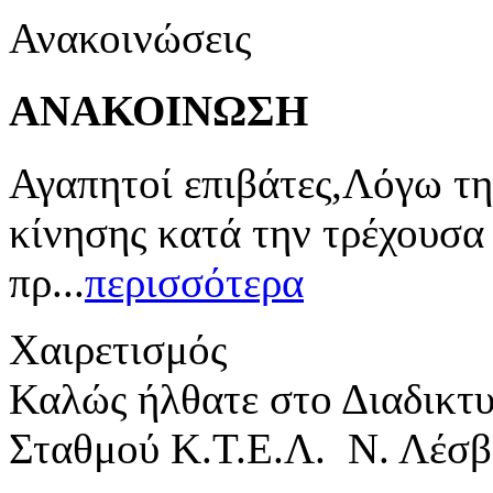
Ανακοινώσεις
ΑΝΑΚΟΙΝΩΣΗ
Αγαπητοί επιβάτες,Λόγω τη
κίνησης κατά την τρέχουσα
πρ...
περισσότερα
Χαιρετισμός
Καλώς ήλθατε στο Διαδικτ
Σταθμού Κ.Τ.Ε.Λ. Ν. Λέσβ