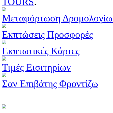
TOURS
.
Μεταφόρτωση Δρομολογίω
Εκπτώσεις Προσφορές
Εκπτωτικές Κάρτες
Τιμές Εισιτηρίων
Σαν Επιβάτης Φροντίζω