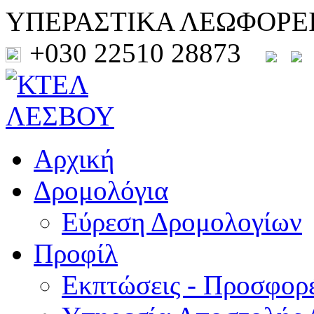
ΥΠΕΡΑΣΤΙΚΑ ΛΕΩΦΟΡΕ
+030 22510 28873
Αρχική
Δρομολόγια
Εύρεση Δρομολογίων
Προφίλ
Εκπτώσεις - Προσφορ