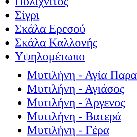
Πολιχνίτος
Σίγρι
Σκάλα Ερεσού
Σκάλα Καλλονής
Υψηλομέτωπο
Μυτιλήνη - Αγία Παρ
Μυτιλήνη - Αγιάσος
Μυτιλήνη - Άργενος
Μυτιλήνη - Βατερά
Μυτιλήνη - Γέρα