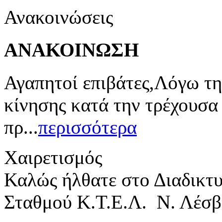
Ανακοινώσεις
ΑΝΑΚΟΙΝΩΣΗ
Αγαπητοί επιβάτες,Λόγω τη
κίνησης κατά την τρέχουσα
πρ...
περισσότερα
Χαιρετισμός
Καλώς ήλθατε στο Διαδικτ
Σταθμού Κ.Τ.Ε.Λ. Ν. Λέσβ