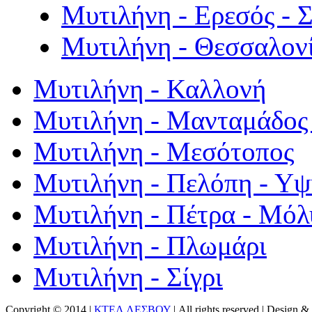
Μυτιλήνη - Ερεσός - 
Μυτιλήνη - Θεσσαλον
Μυτιλήνη - Καλλονή
Μυτιλήνη - Μανταμάδος 
Μυτιλήνη - Μεσότοπος
Μυτιλήνη - Πελόπη - Υ
Μυτιλήνη - Πέτρα - Μόλ
Μυτιλήνη - Πλωμάρι
Μυτιλήνη - Σίγρι
Copyright © 2014 |
ΚΤΕΛ ΛΕΣΒΟΥ
| All rights reserved | Design
& 