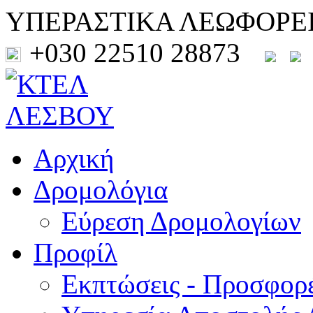
ΥΠΕΡΑΣΤΙΚΑ ΛΕΩΦΟΡΕ
+030 22510 28873
Αρχική
Δρομολόγια
Εύρεση Δρομολογίων
Προφίλ
Εκπτώσεις - Προσφορ