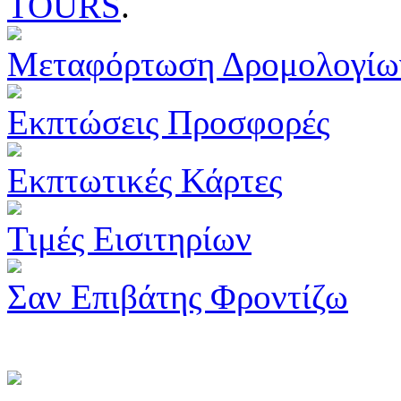
TOURS
.
Μεταφόρτωση Δρομολογίω
Εκπτώσεις Προσφορές
Εκπτωτικές Κάρτες
Τιμές Εισιτηρίων
Σαν Επιβάτης Φροντίζω