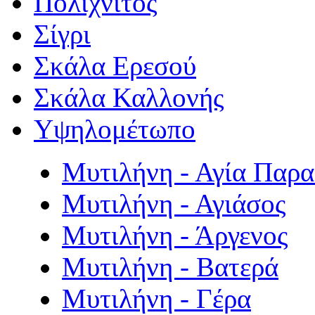
Πολιχνίτος
Σίγρι
Σκάλα Ερεσού
Σκάλα Καλλονής
Υψηλομέτωπο
Μυτιλήνη - Αγία Παρ
Μυτιλήνη - Αγιάσος
Μυτιλήνη - Άργενος
Μυτιλήνη - Βατερά
Μυτιλήνη - Γέρα