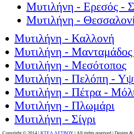
Μυτιλήνη - Ερεσός - 
Μυτιλήνη - Θεσσαλον
Μυτιλήνη - Καλλονή
Μυτιλήνη - Μανταμάδος 
Μυτιλήνη - Μεσότοπος
Μυτιλήνη - Πελόπη - Υ
Μυτιλήνη - Πέτρα - Μόλ
Μυτιλήνη - Πλωμάρι
Μυτιλήνη - Σίγρι
Copyright © 2014 |
ΚΤΕΛ ΛΕΣΒΟΥ
| All rights reserved | Design
& 