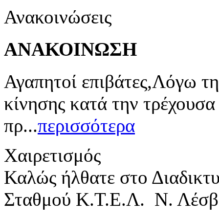
Ανακοινώσεις
ΑΝΑΚΟΙΝΩΣΗ
Αγαπητοί επιβάτες,Λόγω τη
κίνησης κατά την τρέχουσα
πρ...
περισσότερα
Χαιρετισμός
Καλώς ήλθατε στο Διαδικτ
Σταθμού Κ.Τ.Ε.Λ. Ν. Λέσβ