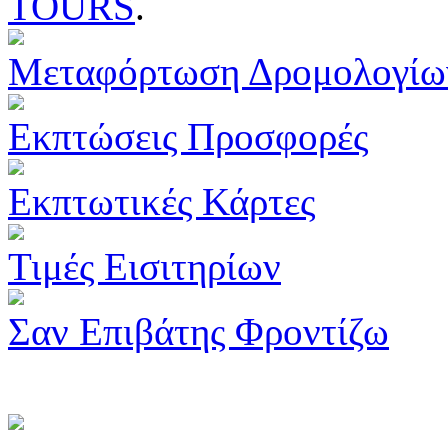
TOURS
.
Μεταφόρτωση Δρομολογίω
Εκπτώσεις Προσφορές
Εκπτωτικές Κάρτες
Τιμές Εισιτηρίων
Σαν Επιβάτης Φροντίζω