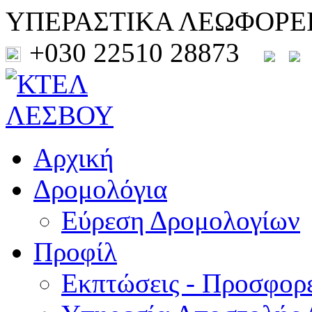
ΥΠΕΡΑΣΤΙΚΑ ΛΕΩΦΟΡΕ
+030 22510 28873
Αρχική
Δρομολόγια
Εύρεση Δρομολογίων
Προφίλ
Εκπτώσεις - Προσφορ