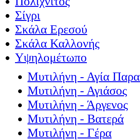
Πολιχνίτος
Σίγρι
Σκάλα Ερεσού
Σκάλα Καλλονής
Υψηλομέτωπο
Μυτιλήνη - Αγία Παρ
Μυτιλήνη - Αγιάσος
Μυτιλήνη - Άργενος
Μυτιλήνη - Βατερά
Μυτιλήνη - Γέρα