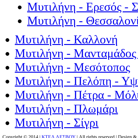
Μυτιλήνη - Ερεσός - 
Μυτιλήνη - Θεσσαλον
Μυτιλήνη - Καλλονή
Μυτιλήνη - Μανταμάδος 
Μυτιλήνη - Μεσότοπος
Μυτιλήνη - Πελόπη - Υ
Μυτιλήνη - Πέτρα - Μόλ
Μυτιλήνη - Πλωμάρι
Μυτιλήνη - Σίγρι
Copyright © 2014 |
ΚΤΕΛ ΛΕΣΒΟΥ
| All rights reserved | Design
& 