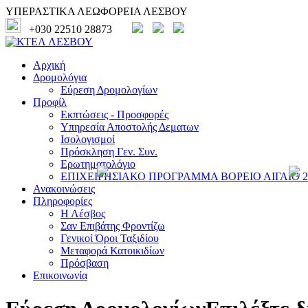
ΥΠΕΡΑΣΤΙΚΑ ΛΕΩΦΟΡΕΙΑ ΛΕΣΒΟΥ
+030 22510 28873
Αρχική
Δρομολόγια
Εύρεση Δρομολογίων
Προφίλ
Εκπτώσεις - Προσφορές
Υπηρεσία Αποστολής Δεματων
Ισολογισμοί
Πρόσκληση Γεν. Συν.
Ερωτηματολόγιο
ΕΠΙΧΕΙΡΗΣΙΑΚΟ ΠΡΟΓΡΑΜΜΑ ΒΟΡΕΙΟ ΑΙΓΑΙΟ 20
Ανακοινώσεις
Πληροφορίες
Η Λέσβος
Σαν Επιβάτης Φροντίζω
Γενικοί Όροι Ταξιδίου
Μεταφορά Κατοικιδίων
Πρόσβαση
Επικοινωνία