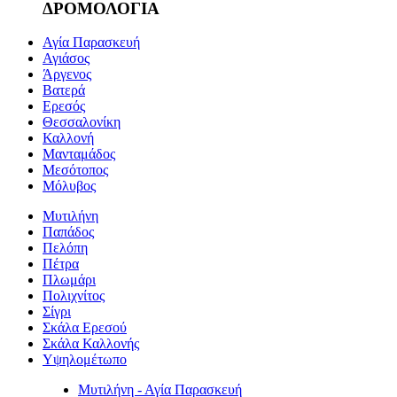
ΔΡΟΜΟΛΟΓΙΑ
Αγία Παρασκευή
Αγιάσος
Άργενος
Βατερά
Ερεσός
Θεσσαλονίκη
Καλλονή
Μανταμάδος
Μεσότοπος
Μόλυβος
Μυτιλήνη
Παπάδος
Πελόπη
Πέτρα
Πλωμάρι
Πολιχνίτος
Σίγρι
Σκάλα Ερεσού
Σκάλα Καλλονής
Υψηλομέτωπο
Μυτιλήνη - Αγία Παρασκευή