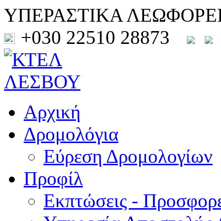
ΥΠΕΡΑΣΤΙΚΑ ΛΕΩΦΟΡΕ
+030 22510 28873
Αρχική
Δρομολόγια
Εύρεση Δρομολογίων
Προφίλ
Εκπτώσεις - Προσφορ