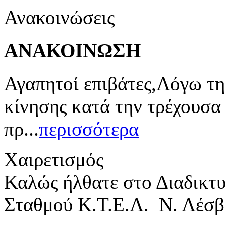
Ανακοινώσεις
ΑΝΑΚΟΙΝΩΣΗ
Αγαπητοί επιβάτες,Λόγω τη
κίνησης κατά την τρέχουσα
πρ...
περισσότερα
Χαιρετισμός
Καλώς ήλθατε στο Διαδικτ
Σταθμού Κ.Τ.Ε.Λ. Ν. Λέσβ