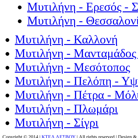
Μυτιλήνη - Ερεσός - 
Μυτιλήνη - Θεσσαλον
Μυτιλήνη - Καλλονή
Μυτιλήνη - Μανταμάδος 
Μυτιλήνη - Μεσότοπος
Μυτιλήνη - Πελόπη - Υ
Μυτιλήνη - Πέτρα - Μόλ
Μυτιλήνη - Πλωμάρι
Μυτιλήνη - Σίγρι
Copyright © 2014 |
ΚΤΕΛ ΛΕΣΒΟΥ
| All rights reserved | Design
& 