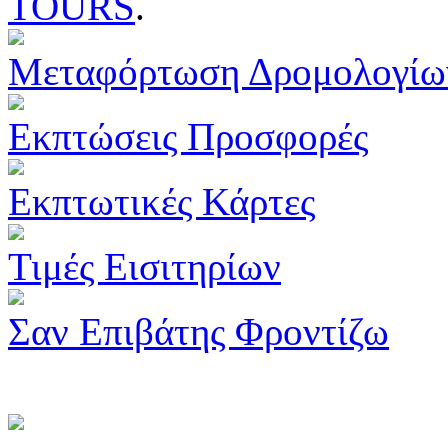
TOURS
.
Μεταφόρτωση Δρομολογίω
Εκπτώσεις Προσφορές
Εκπτωτικές Κάρτες
Τιμές Εισιτηρίων
Σαν Επιβάτης Φροντίζω