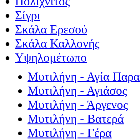
Πολιχνίτος
Σίγρι
Σκάλα Ερεσού
Σκάλα Καλλονής
Υψηλομέτωπο
Μυτιλήνη - Αγία Παρ
Μυτιλήνη - Αγιάσος
Μυτιλήνη - Άργενος
Μυτιλήνη - Βατερά
Μυτιλήνη - Γέρα