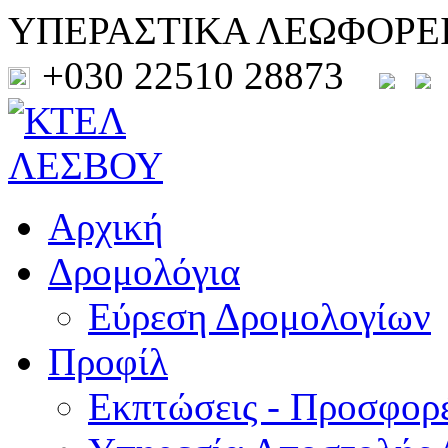
ΥΠΕΡΑΣΤΙΚΑ ΛΕΩΦΟΡΕ
+030 22510 28873
Αρχική
Δρομολόγια
Εύρεση Δρομολογίων
Προφίλ
Εκπτώσεις - Προσφορ