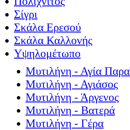
Πολιχνίτος
Σίγρι
Σκάλα Ερεσού
Σκάλα Καλλονής
Υψηλομέτωπο
Μυτιλήνη - Αγία Παρ
Μυτιλήνη - Αγιάσος
Μυτιλήνη - Άργενος
Μυτιλήνη - Βατερά
Μυτιλήνη - Γέρα