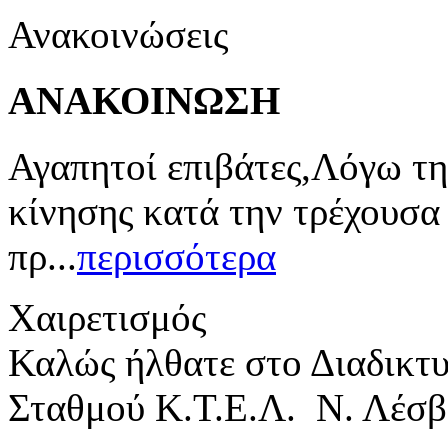
Ανακοινώσεις
ΑΝΑΚΟΙΝΩΣΗ
Αγαπητοί επιβάτες,Λόγω τη
κίνησης κατά την τρέχουσα
πρ...
περισσότερα
Χαιρετισμός
Καλώς ήλθατε στο Διαδικτ
Σταθμού Κ.Τ.Ε.Λ. Ν. Λέσβ