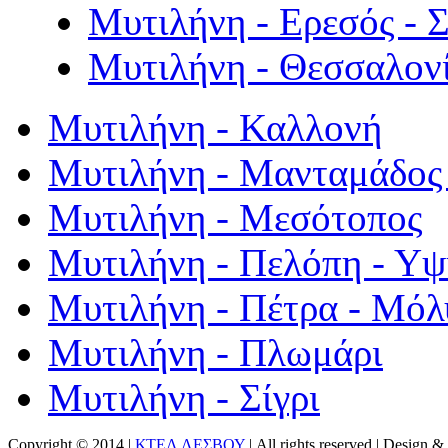
Μυτιλήνη - Ερεσός - 
Μυτιλήνη - Θεσσαλον
Μυτιλήνη - Καλλονή
Μυτιλήνη - Μανταμάδος 
Μυτιλήνη - Μεσότοπος
Μυτιλήνη - Πελόπη - Υ
Μυτιλήνη - Πέτρα - Μόλ
Μυτιλήνη - Πλωμάρι
Μυτιλήνη - Σίγρι
Copyright © 2014 |
ΚΤΕΛ ΛΕΣΒΟΥ
| All rights reserved | Design
& 