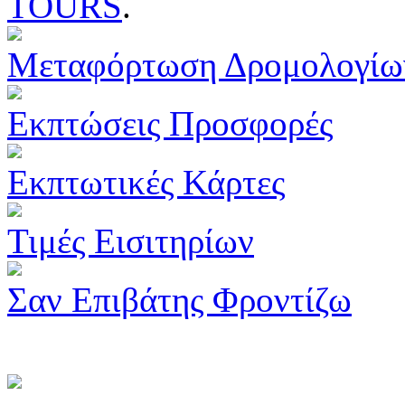
TOURS
.
Μεταφόρτωση Δρομολογίω
Εκπτώσεις Προσφορές
Εκπτωτικές Κάρτες
Τιμές Εισιτηρίων
Σαν Επιβάτης Φροντίζω