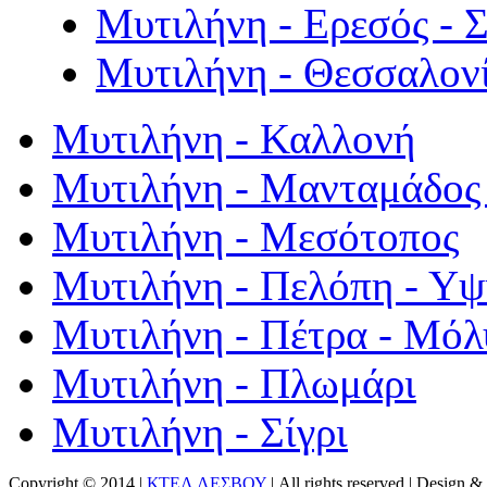
Μυτιλήνη - Ερεσός - 
Μυτιλήνη - Θεσσαλον
Μυτιλήνη - Καλλονή
Μυτιλήνη - Μανταμάδος 
Μυτιλήνη - Μεσότοπος
Μυτιλήνη - Πελόπη - Υ
Μυτιλήνη - Πέτρα - Μόλ
Μυτιλήνη - Πλωμάρι
Μυτιλήνη - Σίγρι
Copyright © 2014 |
ΚΤΕΛ ΛΕΣΒΟΥ
| All rights reserved | Design
& 