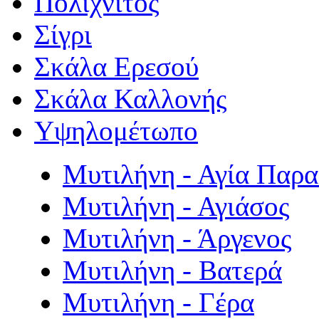
Πολιχνίτος
Σίγρι
Σκάλα Ερεσού
Σκάλα Καλλονής
Υψηλομέτωπο
Μυτιλήνη - Αγία Παρ
Μυτιλήνη - Αγιάσος
Μυτιλήνη - Άργενος
Μυτιλήνη - Βατερά
Μυτιλήνη - Γέρα