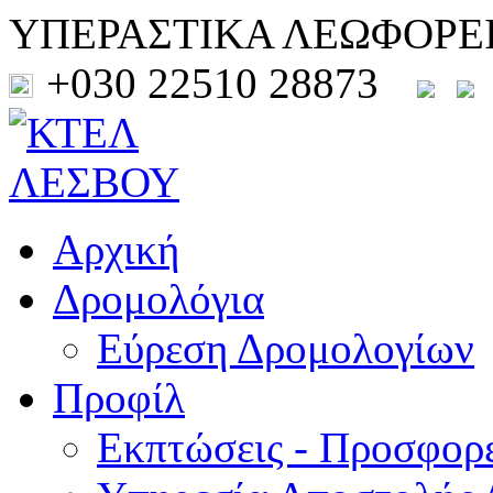
ΥΠΕΡΑΣΤΙΚΑ ΛΕΩΦΟΡΕ
+030 22510 28873
Αρχική
Δρομολόγια
Εύρεση Δρομολογίων
Προφίλ
Εκπτώσεις - Προσφορ