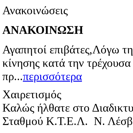
Ανακοινώσεις
ΑΝΑΚΟΙΝΩΣΗ
Αγαπητοί επιβάτες,Λόγω τη
κίνησης κατά την τρέχουσα
πρ...
περισσότερα
Χαιρετισμός
Καλώς ήλθατε στο Διαδικτ
Σταθμού Κ.Τ.Ε.Λ. Ν. Λέσβ