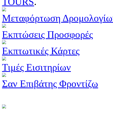
TOURS
.
Μεταφόρτωση Δρομολογίω
Εκπτώσεις Προσφορές
Εκπτωτικές Κάρτες
Τιμές Εισιτηρίων
Σαν Επιβάτης Φροντίζω