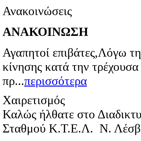
Ανακοινώσεις
ΑΝΑΚΟΙΝΩΣΗ
Αγαπητοί επιβάτες,Λόγω τη
κίνησης κατά την τρέχουσα
πρ...
περισσότερα
Χαιρετισμός
Καλώς ήλθατε στο Διαδικτ
Σταθμού Κ.Τ.Ε.Λ. Ν. Λέσβ