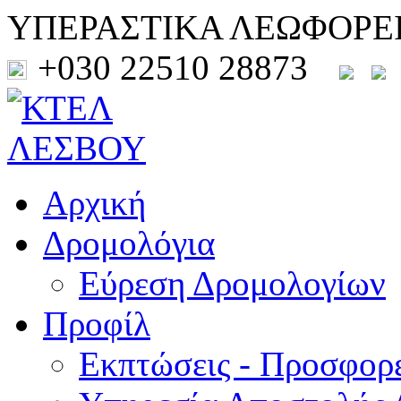
ΥΠΕΡΑΣΤΙΚΑ ΛΕΩΦΟΡΕ
+030 22510 28873
Αρχική
Δρομολόγια
Εύρεση Δρομολογίων
Προφίλ
Εκπτώσεις - Προσφορ