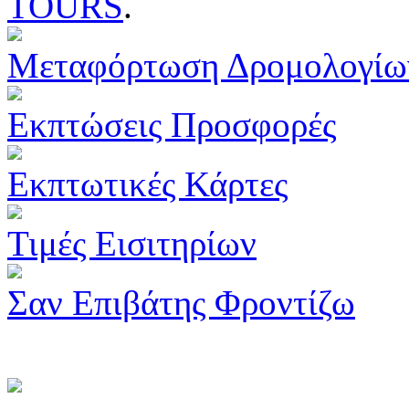
TOURS
.
Μεταφόρτωση Δρομολογίω
Εκπτώσεις Προσφορές
Εκπτωτικές Κάρτες
Τιμές Εισιτηρίων
Σαν Επιβάτης Φροντίζω