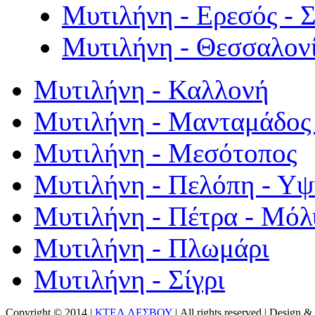
Μυτιλήνη - Ερεσός - 
Μυτιλήνη - Θεσσαλον
Μυτιλήνη - Καλλονή
Μυτιλήνη - Μανταμάδος 
Μυτιλήνη - Μεσότοπος
Μυτιλήνη - Πελόπη - Υ
Μυτιλήνη - Πέτρα - Μόλ
Μυτιλήνη - Πλωμάρι
Μυτιλήνη - Σίγρι
Copyright © 2014 |
ΚΤΕΛ ΛΕΣΒΟΥ
| All rights reserved | Design
& 