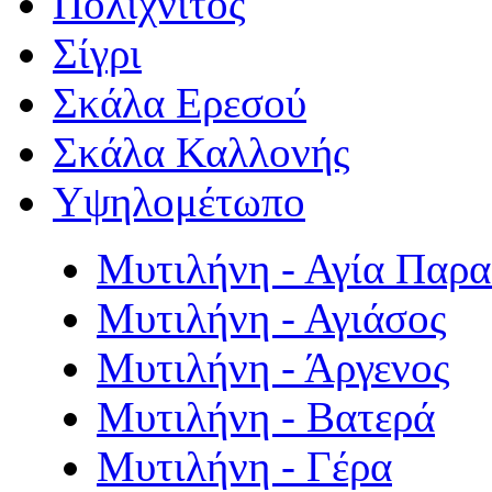
Πολιχνίτος
Σίγρι
Σκάλα Ερεσού
Σκάλα Καλλονής
Υψηλομέτωπο
Μυτιλήνη - Αγία Παρ
Μυτιλήνη - Αγιάσος
Μυτιλήνη - Άργενος
Μυτιλήνη - Βατερά
Μυτιλήνη - Γέρα