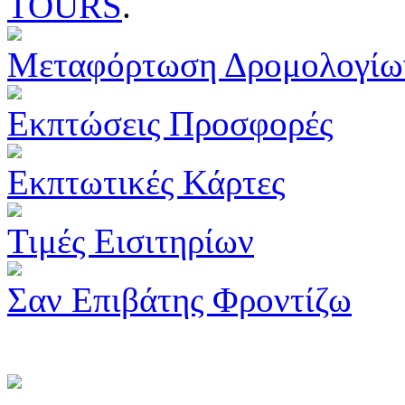
TOURS
.
Μεταφόρτωση Δρομολογίω
Εκπτώσεις Προσφορές
Εκπτωτικές Κάρτες
Τιμές Εισιτηρίων
Σαν Επιβάτης Φροντίζω