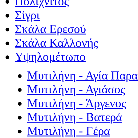
Πολιχνίτος
Σίγρι
Σκάλα Ερεσού
Σκάλα Καλλονής
Υψηλομέτωπο
Μυτιλήνη - Αγία Παρ
Μυτιλήνη - Αγιάσος
Μυτιλήνη - Άργενος
Μυτιλήνη - Βατερά
Μυτιλήνη - Γέρα