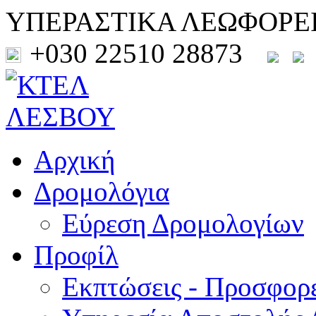
ΥΠΕΡΑΣΤΙΚΑ ΛΕΩΦΟΡΕ
+030 22510 28873
Αρχική
Δρομολόγια
Εύρεση Δρομολογίων
Προφίλ
Εκπτώσεις - Προσφορ