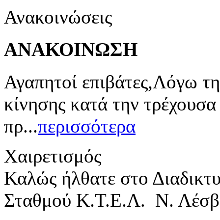
Ανακοινώσεις
ΑΝΑΚΟΙΝΩΣΗ
Αγαπητοί επιβάτες,Λόγω τη
κίνησης κατά την τρέχουσα
πρ...
περισσότερα
Χαιρετισμός
Καλώς ήλθατε στο Διαδικτ
Σταθμού Κ.Τ.Ε.Λ. Ν. Λέσβ