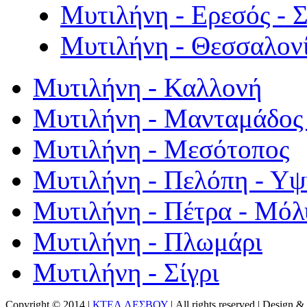
Μυτιλήνη - Ερεσός - 
Μυτιλήνη - Θεσσαλον
Μυτιλήνη - Καλλονή
Μυτιλήνη - Μανταμάδος 
Μυτιλήνη - Μεσότοπος
Μυτιλήνη - Πελόπη - Υ
Μυτιλήνη - Πέτρα - Μόλ
Μυτιλήνη - Πλωμάρι
Μυτιλήνη - Σίγρι
Copyright © 2014 |
ΚΤΕΛ ΛΕΣΒΟΥ
| All rights reserved | Design
& 