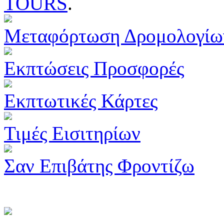
TOURS
.
Μεταφόρτωση Δρομολογίω
Εκπτώσεις Προσφορές
Εκπτωτικές Κάρτες
Τιμές Εισιτηρίων
Σαν Επιβάτης Φροντίζω