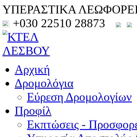
ΥΠΕΡΑΣΤΙΚΑ ΛΕΩΦΟΡΕ
+030 22510 28873
Αρχική
Δρομολόγια
Εύρεση Δρομολογίων
Προφίλ
Εκπτώσεις - Προσφορ