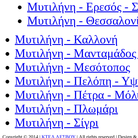
Μυτιλήνη - Ερεσός - 
Μυτιλήνη - Θεσσαλον
Μυτιλήνη - Καλλονή
Μυτιλήνη - Μανταμάδος 
Μυτιλήνη - Μεσότοπος
Μυτιλήνη - Πελόπη - Υ
Μυτιλήνη - Πέτρα - Μόλ
Μυτιλήνη - Πλωμάρι
Μυτιλήνη - Σίγρι
Copyright © 2014 |
ΚΤΕΛ ΛΕΣΒΟΥ
| All rights reserved | Design
& 