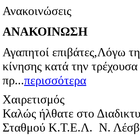
Ανακοινώσεις
ΑΝΑΚΟΙΝΩΣΗ
Αγαπητοί επιβάτες,Λόγω τη
κίνησης κατά την τρέχουσα
πρ...
περισσότερα
Χαιρετισμός
Καλώς ήλθατε στο Διαδικτ
Σταθμού Κ.Τ.Ε.Λ. Ν. Λέσβ