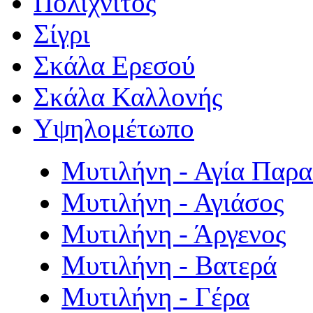
Πολιχνίτος
Σίγρι
Σκάλα Ερεσού
Σκάλα Καλλονής
Υψηλομέτωπο
Μυτιλήνη - Αγία Παρ
Μυτιλήνη - Αγιάσος
Μυτιλήνη - Άργενος
Μυτιλήνη - Βατερά
Μυτιλήνη - Γέρα