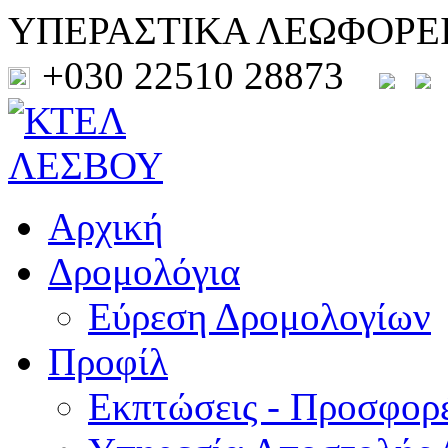
ΥΠΕΡΑΣΤΙΚΑ ΛΕΩΦΟΡΕ
+030 22510 28873
Αρχική
Δρομολόγια
Εύρεση Δρομολογίων
Προφίλ
Εκπτώσεις - Προσφορ