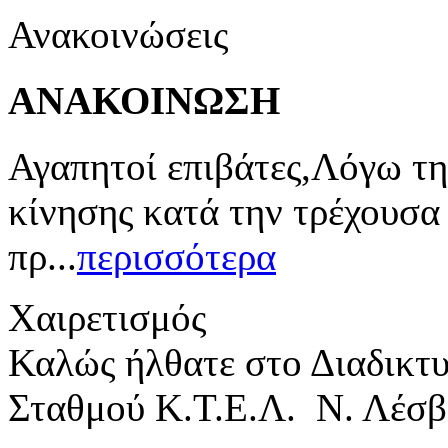
Ανακοινώσεις
ΑΝΑΚΟΙΝΩΣΗ
Αγαπητοί επιβάτες,Λόγω τη
κίνησης κατά την τρέχουσα
πρ...
περισσότερα
Χαιρετισμός
Καλώς ήλθατε στο Διαδικτ
Σταθμού Κ.Τ.Ε.Λ. Ν. Λέσβ