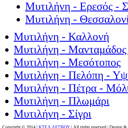
Μυτιλήνη - Ερεσός - 
Μυτιλήνη - Θεσσαλον
Μυτιλήνη - Καλλονή
Μυτιλήνη - Μανταμάδος 
Μυτιλήνη - Μεσότοπος
Μυτιλήνη - Πελόπη - Υ
Μυτιλήνη - Πέτρα - Μόλ
Μυτιλήνη - Πλωμάρι
Μυτιλήνη - Σίγρι
Copyright © 2014 |
ΚΤΕΛ ΛΕΣΒΟΥ
| All rights reserved | Design
& 