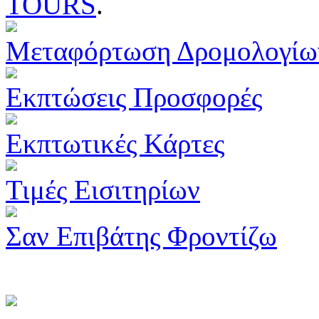
TOURS
.
Μεταφόρτωση Δρομολογίω
Εκπτώσεις Προσφορές
Εκπτωτικές Κάρτες
Τιμές Εισιτηρίων
Σαν Επιβάτης Φροντίζω