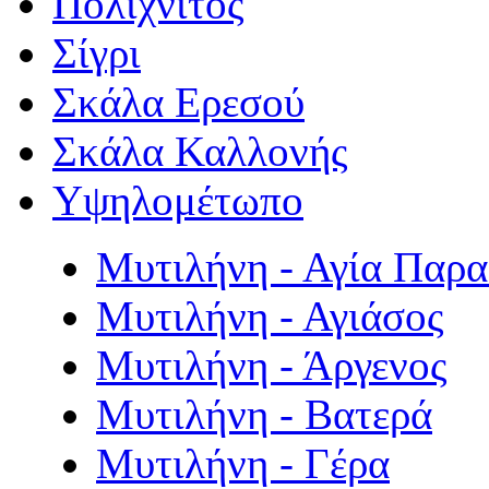
Πολιχνίτος
Σίγρι
Σκάλα Ερεσού
Σκάλα Καλλονής
Υψηλομέτωπο
Μυτιλήνη - Αγία Παρ
Μυτιλήνη - Αγιάσος
Μυτιλήνη - Άργενος
Μυτιλήνη - Βατερά
Μυτιλήνη - Γέρα