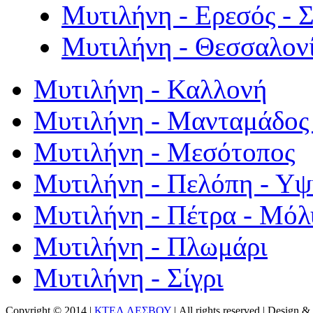
Μυτιλήνη - Ερεσός - 
Μυτιλήνη - Θεσσαλον
Μυτιλήνη - Καλλονή
Μυτιλήνη - Μανταμάδος 
Μυτιλήνη - Μεσότοπος
Μυτιλήνη - Πελόπη - Υ
Μυτιλήνη - Πέτρα - Μόλ
Μυτιλήνη - Πλωμάρι
Μυτιλήνη - Σίγρι
Copyright © 2014 |
ΚΤΕΛ ΛΕΣΒΟΥ
| All rights reserved | Design
& 