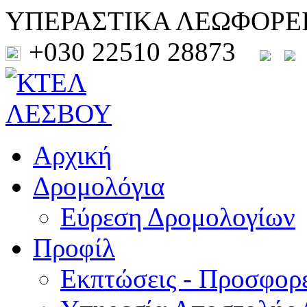
ΥΠΕΡΑΣΤΙΚΑ ΛΕΩΦΟΡΕ
+030 22510 28873
Αρχική
Δρομολόγια
Εύρεση Δρομολογίων
Προφίλ
Εκπτώσεις - Προσφορ