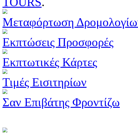
TOURS
.
Μεταφόρτωση Δρομολογίω
Εκπτώσεις Προσφορές
Εκπτωτικές Κάρτες
Τιμές Εισιτηρίων
Σαν Επιβάτης Φροντίζω