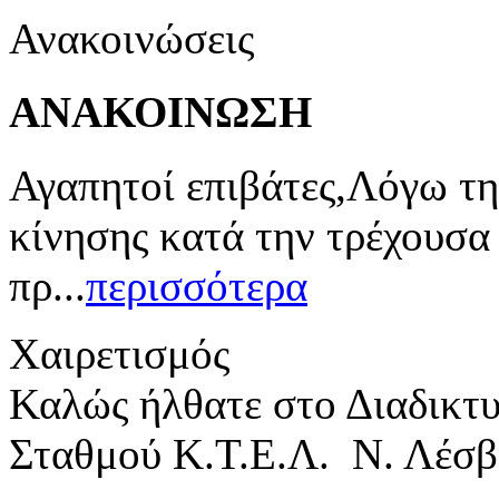
Ανακοινώσεις
ΑΝΑΚΟΙΝΩΣΗ
Αγαπητοί επιβάτες,Λόγω τη
κίνησης κατά την τρέχουσα
πρ...
περισσότερα
Χαιρετισμός
Καλώς ήλθατε στο Διαδικτ
Σταθμού Κ.Τ.Ε.Λ. Ν. Λέσβ