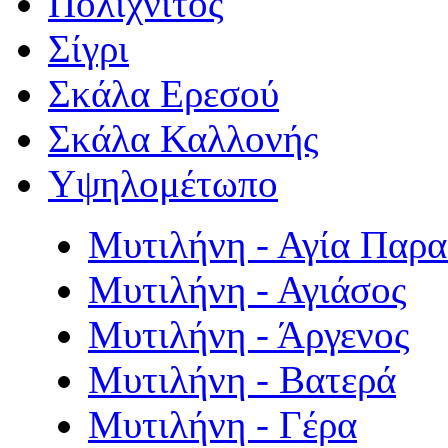
Πολιχνίτος
Σίγρι
Σκάλα Ερεσού
Σκάλα Καλλονής
Υψηλομέτωπο
Μυτιλήνη - Αγία Παρ
Μυτιλήνη - Αγιάσος
Μυτιλήνη - Άργενος
Μυτιλήνη - Βατερά
Μυτιλήνη - Γέρα