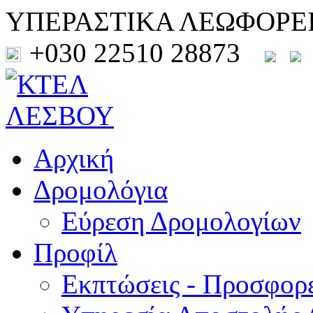
ΥΠΕΡΑΣΤΙΚΑ ΛΕΩΦΟΡΕ
+030 22510 28873
Αρχική
Δρομολόγια
Εύρεση Δρομολογίων
Προφίλ
Εκπτώσεις - Προσφορ