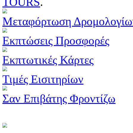
TOURS
.
Μεταφόρτωση Δρομολογίω
Εκπτώσεις Προσφορές
Εκπτωτικές Κάρτες
Τιμές Εισιτηρίων
Σαν Επιβάτης Φροντίζω