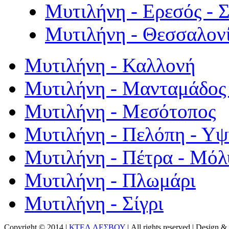
Μυτιλήνη - Ερεσός - 
Μυτιλήνη - Θεσσαλον
Μυτιλήνη - Καλλονή
Μυτιλήνη - Μανταμάδος 
Μυτιλήνη - Μεσότοπος
Μυτιλήνη - Πελόπη - Υ
Μυτιλήνη - Πέτρα - Μόλ
Μυτιλήνη - Πλωμάρι
Μυτιλήνη - Σίγρι
Copyright © 2014 |
ΚΤΕΛ ΛΕΣΒΟΥ
| All rights reserved | Design
& 