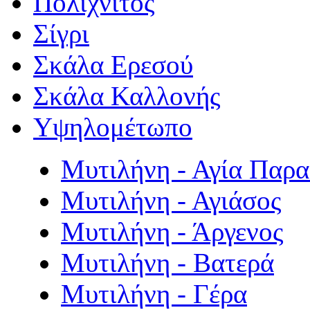
Πολιχνίτος
Σίγρι
Σκάλα Ερεσού
Σκάλα Καλλονής
Υψηλομέτωπο
Μυτιλήνη - Αγία Παρ
Μυτιλήνη - Αγιάσος
Μυτιλήνη - Άργενος
Μυτιλήνη - Βατερά
Μυτιλήνη - Γέρα