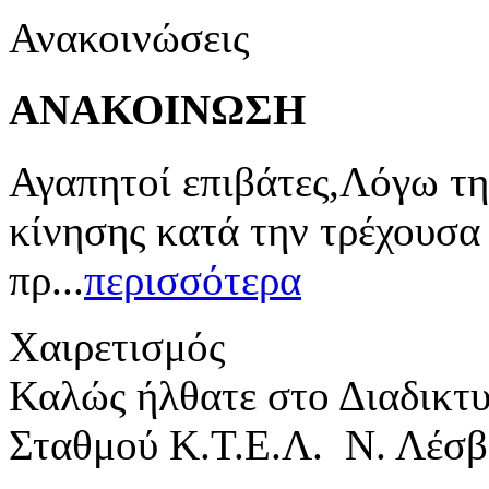
Ανακοινώσεις
ΑΝΑΚΟΙΝΩΣΗ
Αγαπητοί επιβάτες,Λόγω τη
κίνησης κατά την τρέχουσα
πρ...
περισσότερα
Χαιρετισμός
Καλώς ήλθατε στο Διαδικτ
Σταθμού Κ.Τ.Ε.Λ. Ν. Λέσβ