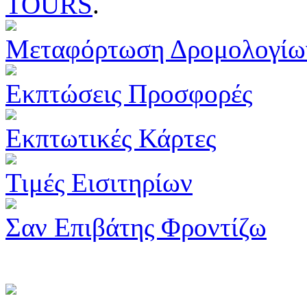
TOURS
.
Μεταφόρτωση Δρομολογίω
Εκπτώσεις Προσφορές
Εκπτωτικές Κάρτες
Τιμές Εισιτηρίων
Σαν Επιβάτης Φροντίζω