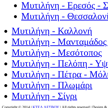
Μυτιλήνη - Ερεσός - 
Μυτιλήνη - Θεσσαλον
Μυτιλήνη - Καλλονή
Μυτιλήνη - Μανταμάδος 
Μυτιλήνη - Μεσότοπος
Μυτιλήνη - Πελόπη - Υ
Μυτιλήνη - Πέτρα - Μόλ
Μυτιλήνη - Πλωμάρι
Μυτιλήνη - Σίγρι
Copyright © 2014 |
ΚΤΕΛ ΛΕΣΒΟΥ
| All rights reserved | Design
& 