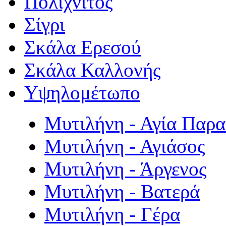
Πολιχνίτος
Σίγρι
Σκάλα Ερεσού
Σκάλα Καλλονής
Υψηλομέτωπο
Μυτιλήνη - Αγία Παρ
Μυτιλήνη - Αγιάσος
Μυτιλήνη - Άργενος
Μυτιλήνη - Βατερά
Μυτιλήνη - Γέρα