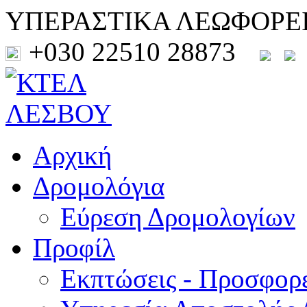
ΥΠΕΡΑΣΤΙΚΑ ΛΕΩΦΟΡΕ
+030 22510 28873
Αρχική
Δρομολόγια
Εύρεση Δρομολογίων
Προφίλ
Εκπτώσεις - Προσφορ